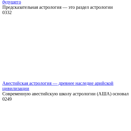
будущего
Предсказательная астрология — это раздел астрологии
0
332
Авестийская астрология — древнее наследие арийской
цивилизации
Современную авестийскую школу астрологии (АША) основал
0
249