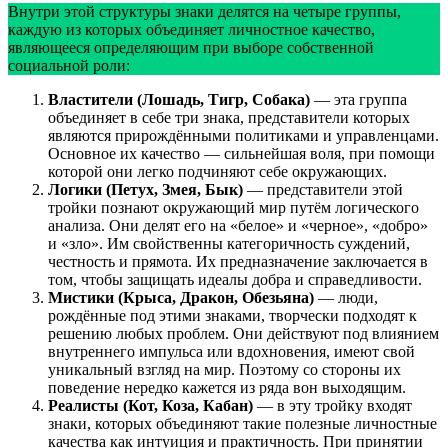
Внутри этой структуры знаки делятся на четыре группы,
каждую из которых объединяет личностное качество,
являющееся определяющим при выборе собственной
социальной роли:
Властители (Лошадь, Тигр, Собака)
— эта группа
объединяет в себе три знака, представители которых
являются прирождёнными политиками и управленцами.
Основное их качество — сильнейшая воля, при помощи
которой они легко подчиняют себе окружающих.
Логики (Петух, Змея, Бык)
— представители этой
тройки познают окружающий мир путём логического
анализа. Они делят его на «белое» и «черное», «добро»
и «зло». Им свойственны категоричность суждений,
честность и прямота. Их предназначение заключается в
том, чтобы защищать идеалы добра и справедливости.
Мистики (Крыса, Дракон, Обезьяна)
— люди,
рождённые под этими знаками, творчески подходят к
решению любых проблем. Они действуют под влиянием
внутреннего импульса или вдохновения, имеют свой
уникальный взгляд на мир. Поэтому со стороны их
поведение нередко кажется из ряда вон выходящим.
Реалисты (Кот, Коза, Кабан)
— в эту тройку входят
знаки, которых объединяют такие полезные личностные
качества как интуиция и практичность. При принятии