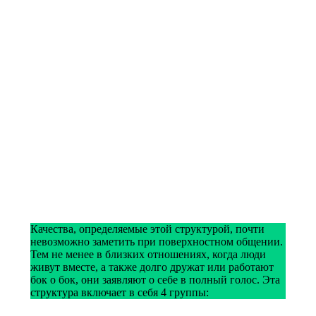
Качества, определяемые этой структурой, почти
невозможно заметить при поверхностном общении.
Тем не менее в близких отношениях, когда люди
живут вместе, а также долго дружат или работают
бок о бок, они заявляют о себе в полный голос. Эта
структура включает в себя 4 группы: