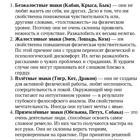
Безжалостные знаки (Кабан, Крыса, Бык)
— они не
любят жалеть ни себя, ни других. Дело в том, что им
свойственна пониженная чувствительность или,
другими словами, «толстокожесть» на физическом
уровне. Поэтому они не очень склонны проявлять
нежность и сочувствие. Разжалобить их весьма нелегко.
Жалостливые знаки (Змея, Лошадь, Коза)
— им
свойственна повышенная физическая чувствительность.
По этой причине они с трудом переносят физический и
психологический дискомфорт. Их легко разжалобить
рассказами о чужих проблемах и страданиях. В худшем
случае они могут принимать всё слишком близко к
сердцу.
Взлётные знаки (Тигр, Кот, Дракон)
— они не созданы
для активной физической работы, любят неспешность,
созерцательность и покой. Окружающий мир они
постигают на интуитивном уровне — в результате
глубокого философского анализа. Им свойственна
мечтательность. Иногда они путают мечты с явью.
Приземлённые знаки (Обезьяна, Петух, Собака)
— это
очень деятельные люди, способные освоить самое
сложное ремесло. Из них часто получаются мастера на
все руки. Они не склонны верить теориям,
непроверенным на практике. При принятии решений