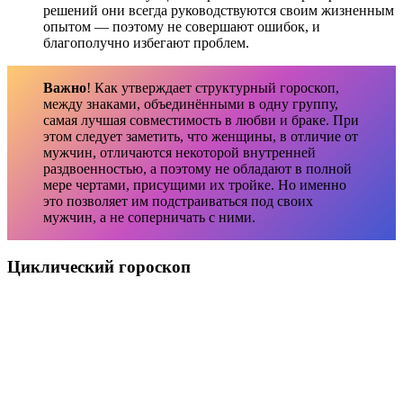
решений они всегда руководствуются своим жизненным
опытом — поэтому не совершают ошибок, и
благополучно избегают проблем.
Важно
! Как утверждает структурный гороскоп,
между знаками, объединёнными в одну группу,
самая лучшая совместимость в любви и браке. При
этом следует заметить, что женщины, в отличие от
мужчин, отличаются некоторой внутренней
раздвоенностью, а поэтому не обладают в полной
мере чертами, присущими их тройке. Но именно
это позволяет им подстраиваться под своих
мужчин, а не соперничать с ними.
Циклический гороскоп