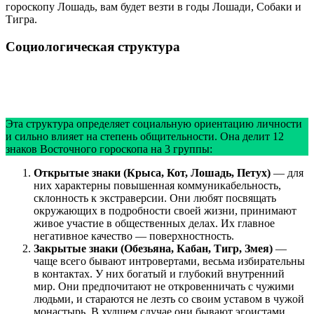
гороскопу Лошадь, вам будет везти в годы Лошади, Собаки и
Тигра.
Социологическая структура
Эта структура определяет социальную ориентацию личности
и сильно влияет на степень общительности. Она делит 12
знаков Восточного гороскопа на 3 группы:
Открытые знаки (Крыса, Кот, Лошадь, Петух)
— для
них характерны повышенная коммуникабельность,
склонность к экстраверсии. Они любят посвящать
окружающих в подробности своей жизни, принимают
живое участие в общественных делах. Их главное
негативное качество — поверхностность.
Закрытые знаки (Обезьяна, Кабан, Тигр, Змея)
—
чаще всего бывают интровертами, весьма избирательны
в контактах. У них богатый и глубокий внутренний
мир. Они предпочитают не откровенничать с чужими
людьми, и стараются не лезть со своим уставом в чужой
монастырь. В худшем случае они бывают эгоистами.