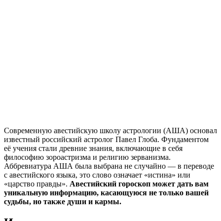
Современную авестийскую школу астрологии (АША) основал
известный российский астролог Павел Глоба. Фундаментом
её учения стали древние знания, включающие в себя
философию зороастризма и религию зерванизма.
Аббревиатура АША была выбрана не случайно — в переводе
с авестийского языка, это слово означает «истина» или
«царство правды».
Авестийский гороскоп
может дать вам
уникальную информацию, касающуюся не только вашей
судьбы, но также души и кармы.