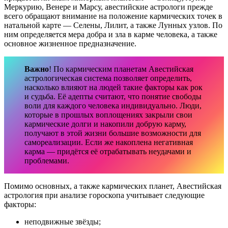
Меркурию, Венере и Марсу, авестийские астрологи прежде
всего обращают внимание на положение кармических точек в
натальной карте — Селены, Лилит, а также Лунных узлов. По
ним определяется мера добра и зла в карме человека, а также
основное жизненное предназначение.
Важно
! По кармическим планетам Авестийская
астрологическая система позволяет определить,
насколько влияют на людей такие факторы как рок
и судьба. Её адепты считают, что понятие свободы
воли для каждого человека индивидуально. Люди,
которые в прошлых воплощениях закрыли свои
кармические долги и накопили добрую карму,
получают в этой жизни большие возможности для
самореализации. Если же накоплена негативная
карма — придётся её отрабатывать неудачами и
проблемами.
Помимо основных, а также кармических планет, Авестийская
астрология при анализе гороскопа учитывает следующие
факторы:
неподвижные звёзды;