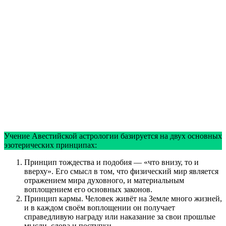
Учение Авестийской астрологии базируется на двух основных
эзотерических принципах:
Принцип тождества и подобия — «что внизу, то и
вверху». Его смысл в том, что физический мир является
отражением мира духовного, и материальным
воплощением его основных законов.
Принцип кармы. Человек живёт на Земле много жизней,
и в каждом своём воплощении он получает
справедливую награду или наказание за свои прошлые
мысли, слова и поступки.