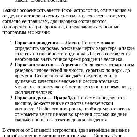
Важная особенность авестийской астрологии, отличающая её
от других астрологических систем, заключается в том, что,
согласно её правилам, для человека составляются
одновременно три гороскопа, определяющих основные
программы его жизни:
Гороскоп рождения —
Лагна
. По нему можно
определить здоровье, основные черты характера, а также
таланты и способности индивида. Для его составления
необходимо знать точное время рождения человека.
Гороскоп зачатия — Адвенак
. Он является отражением
резервов человеческой личности, скрытых до поры, до
времени. Его анализ также даёт представление о
душевных качествах человека и бессознательных
мотивах его поступков. Составляется он на время, когда
был зачат человек.
Гороскоп духа — Прарабда
. По нему определяются
высшие, божественные свойства человеческой
личности. Чтобы его построить, необходимо отсчитать
от момента зачатия назад во времени столько же дней,
сколько прошло от зачатия до дня рождения.
В отличие от Западной астрологии, где важнейшее значение
придаётся личным минорным планетам — Солнцу, Луне,