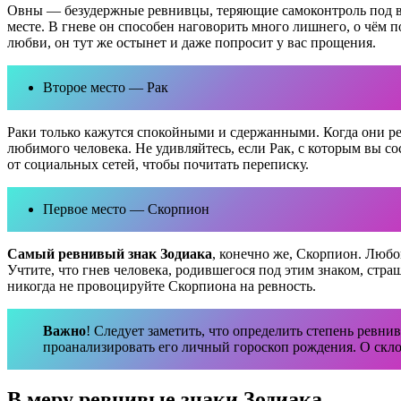
Овны — безудержные ревнивцы, теряющие самоконтроль под вли
месте. В гневе он способен наговорить много лишнего, о чём п
любви, он тут же остынет и даже попросит у вас прощения.
Второе место — Рак
Раки только кажутся спокойными и сдержанными. Когда они ре
любимого человека. Не удивляйтесь, если Рак, с которым вы с
от социальных сетей, чтобы почитать переписку.
Первое место — Скорпион
Самый ревнивый знак Зодиака
, конечно же, Скорпион. Любо
Учтите, что гнев человека, родившегося под этим знаком, страш
никогда не провоцируйте Скорпиона на ревность.
Важно
! Следует заметить, что определить степень ревни
проанализировать его личный гороскоп рождения. О скл
В меру ревнивые знаки Зодиака