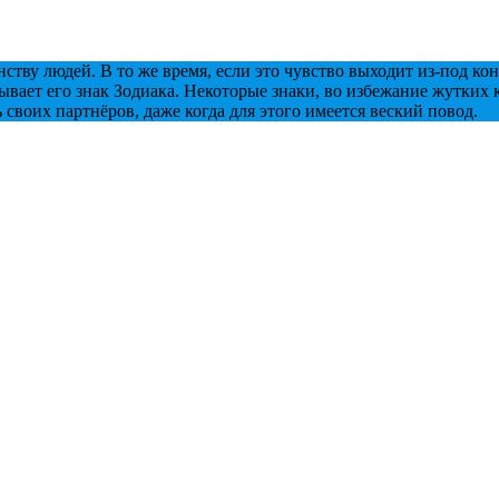
тву людей. В то же время, если это чувство выходит из-под ко
ывает его знак Зодиака. Некоторые знаки, во избежание жутких 
ь своих партнёров, даже когда для этого имеется веский повод.