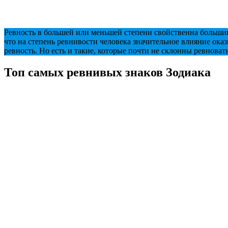
Ревность в большей или меньшей степени свойственна большинс
что на степень ревнивости человека значительное влияние оказ
ревность. Но есть и такие, которые почти не склонны ревноват
Топ самых ревнивых знаков Зодиака