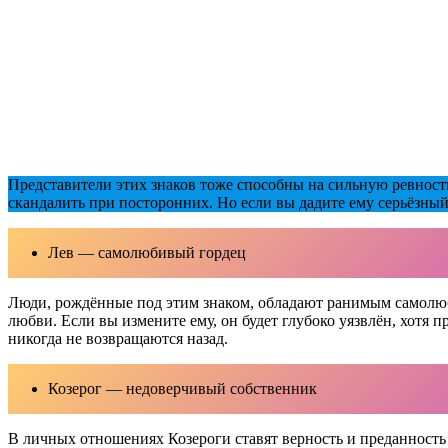
Представители этих знаков тоже способны на сильную ревность,
скандалить при посторонних. Но если вы дадите ему серьёзный п
Лев — самолюбивый гордец
Люди, рождённые под этим знаком, обладают ранимым самолюби
любви. Если вы измените ему, он будет глубоко уязвлён, хотя 
никогда не возвращаются назад.
Козерог — недоверчивый собственник
В личных отношениях Козероги ставят верность и преданность