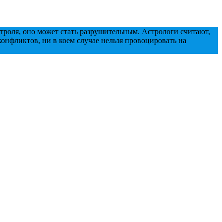
нтроля, оно может стать разрушительным. Астрологи считают,
конфликтов, ни в коем случае нельзя провоцировать на