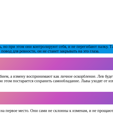
 но при этом они контролируют себя, и не перегибают палку. Та
овод для ревности, он не станет закрывать на это глаза.
ем, а измену воспринимают как личное оскорбление. Лев будет 
при этом постарается сохранить самообладание. Львы уходят от 
 на первое место. Они сами не склонны к изменам, и не прощаю