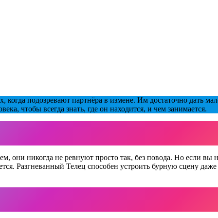
ах, когда подозревают партнёра в измене. Им достаточно дать м
ка, чтобы всегда знать, где он находится, и чем занимается.
 они никогда не ревнуют просто так, без повода. Но если вы на
тся. Разгневанный Телец способен устроить бурную сцену даже 