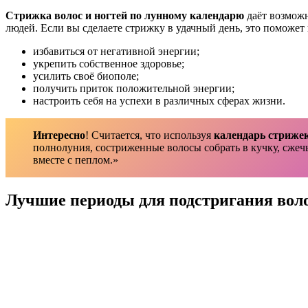
Стрижка волос и
ногтей по лунному календарю
даёт возможн
людей. Если вы сделаете стрижку в удачный день, это поможет
избавиться от негативной энергии;
укрепить собственное здоровье;
усилить своё биополе;
получить приток положительной энергии;
настроить себя на успехи в различных сферах жизни.
Интересно
! Считается, что используя
календарь стрижек
полнолуния, состриженные волосы собрать в кучку, сжечь,
вместе с пеплом.»
Лучшие периоды для подстригания воло