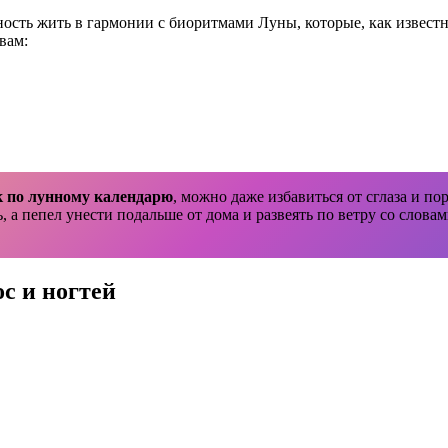
ость жить в гармонии с биоритмами Луны, которые, как известн
 вам:
 по лунному календарю
, можно даже избавиться от сглаза и по
 а пепел унести подальше от дома и развеять по ветру со словам
с и ногтей