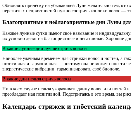
Обновлять причёску на убывающей Луне желательно тем, кто хо
пережитых неприятностей нужно состричь кончики волос — это
Благоприятные и неблагоприятные дни Луны дл
Каждые лунные сутки имеют своё называние и индивидуальную
их условно делят на благоприятные и негативные. Хорошие дн
В какие лунные дни лучше стричь волосы
Наиболее удачным временем для стрижки волос и ногтей, а также
позитивная и гармоничная — поэтому она не может нанести чел
энергетические вибрации, гармонизировать своё биополе.
В какие дни нельзя стричь волосы
Ни в коем случае нельзя укорачивать длину волос или ногтей в 9
преобладает над позитивной. Подстригаясь в это время, вы рис
Календарь стрижек и тибетский календ