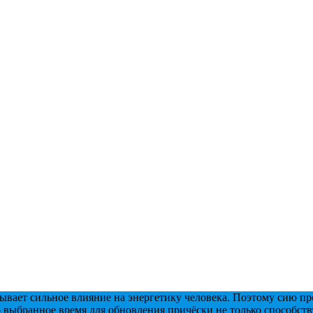
ывает сильное влияние на энергетику человека. Поэтому сию пр
 выбранное время для обновления причёски не только способст