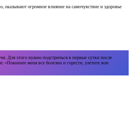
о, оказывают огромное влияние на самочувствие и здоровье
рчи. Для этого нужно подстричься в первые сутки после
и: «Покиньте меня все болезни и горести, улетите вон