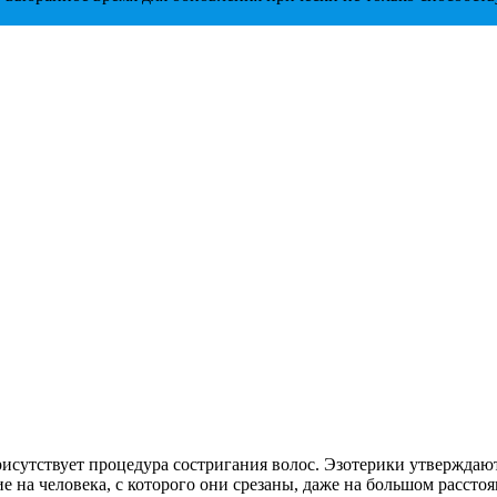
присутствует процедура состригания волос. Эзотерики утвержда
е на человека, с которого они срезаны, даже на большом рассто