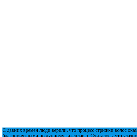
С давних времён люди верили, что процесс стрижки волос оказ
благоприятными по лунному календарю. Считалось, что удачно