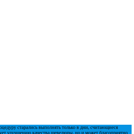
оцедуру старались выполнять только в дни, считающиеся
вует улучшению качества шевелюры, но и может благоприятно