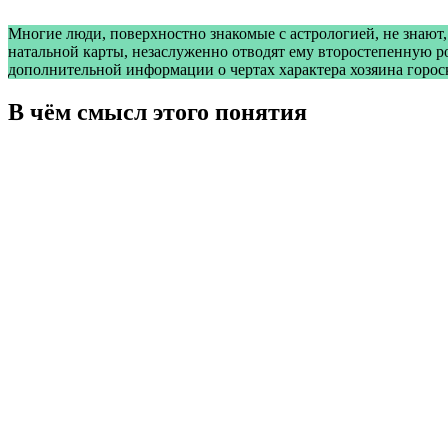
Многие люди, поверхностно знакомые с астрологией, не знают,
натальной карты, незаслуженно отводят ему второстепенную ро
дополнительной информации о чертах характера хозяина горо
В чём смысл этого понятия