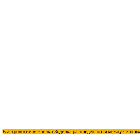
В астрологии все знаки Зодиака распределяются между четырьм