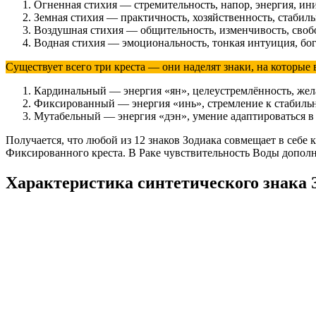
Огненная стихия — стремительность, напор, энергия, ин
Земная стихия — практичность, хозяйственность, стабиль
Воздушная стихия — общительность, изменчивость, своб
Водная стихия — эмоциональность, тонкая интуиция, бог
Существует всего три креста — они наделят знаки, на которы
Кардинальный — энергия «ян», целеустремлённость, же
Фиксированный — энергия «инь», стремление к стабильн
Мутабельный — энергия «дэн», умение адаптироваться в 
Получается, что любой из 12 знаков Зодиака совмещает в себе 
Фиксированного креста. В Раке чувствительность Воды дополн
Характеристика синтетического знака