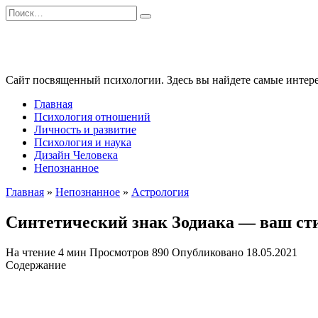
Перейти
Search
к
for:
содержанию
Сайт посвященный психологии. Здесь вы найдете самые интере
Главная
Психология отношений
Личность и развитие
Психология и наука
Дизайн Человека
Непознанное
Главная
»
Непознанное
»
Астрология
Синтетический знак Зодиака — ваш ст
На чтение
4 мин
Просмотров
890
Опубликовано
18.05.2021
Содержание