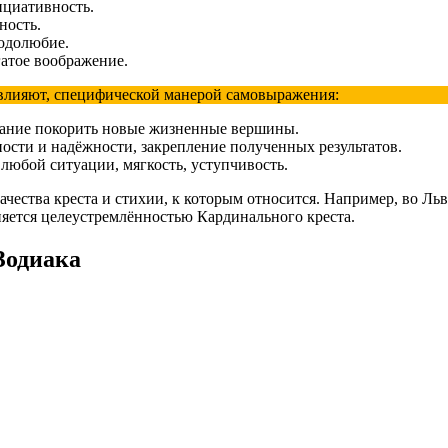
ициативность.
ность.
одолюбие.
атое воображение.
е влияют, специфической манерой самовыражения:
лание покорить новые жизненные вершины.
ости и надёжности, закрепление полученных результатов.
любой ситуации, мягкость, уступчивость.
качества креста и стихии, к которым относится. Например, во Ль
яется целеустремлённостью Кардинального креста.
 Зодиака