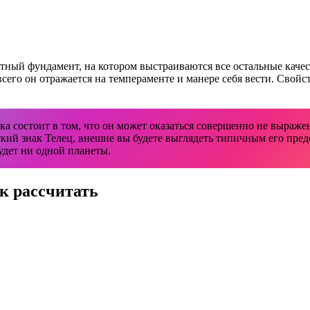
тный фундамент, на котором выстраиваются все остальные качес
го он отражается на темпераменте и манере себя вести. Свойств
ка состоит в том, что он может оказаться совершенно не выраже
ский знак Телец, внешне вы будете выглядеть типичным его пр
 будет ни одной планеты.
к рассчитать