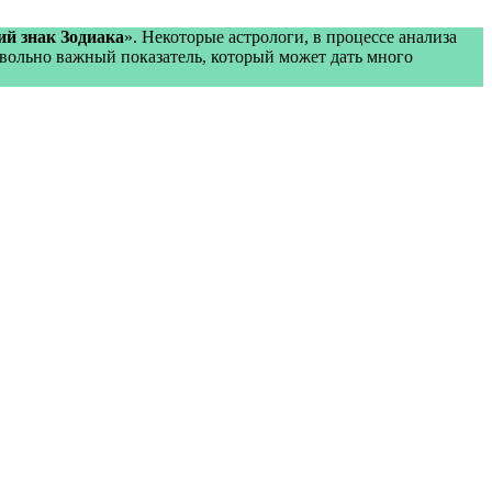
ий знак Зодиака
». Некоторые астрологи, в процессе анализа
овольно важный показатель, который может дать много