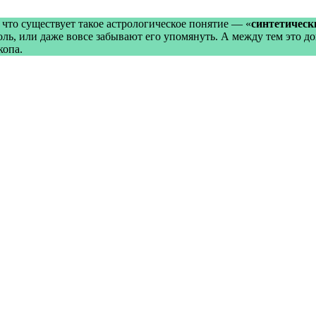
 что существует такое астрологическое понятие — «
синтетическ
ль, или даже вовсе забывают его упомянуть. А между тем это д
скопа.