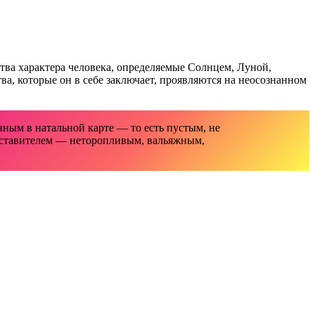
тва характера человека, определяемые Солнцем, Луной,
а, которые он в себе заключает, проявляются на неосознанном
нным в натальной карте — то есть пустым, не
едставителем — неторопливым, вальяжным,