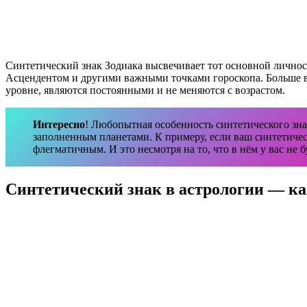
Синтетический знак Зодиака высвечивает тот основной личнос
Асцендентом и другими важными точками гороскопа. Больше все
уровне, являются постоянными и не меняются с возрастом.
Интересно
! Любопытная особенность синтетического зна
заполненным планетами. К примеру, если ваш синтетиче
флегматичным. И это несмотря на то, что в нём у вас не
Синтетический знак в астрологии — ка