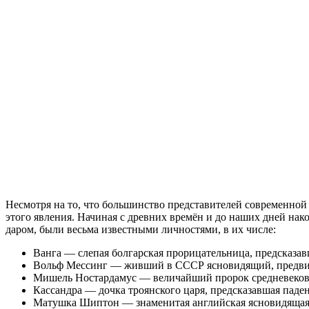
Несмотря на то, что большинство представителей современно
этого явления. Начиная с древних времён и до наших дней нак
даром, были весьма известными личностями, в их числе:
Ванга — слепая болгарская прорицательница, предсказав
Вольф Мессинг — живший в СССР ясновидящий, предвид
Мишель Ностардамус — величайший пророк средневековья
Кассандра — дочка троянского царя, предсказавшая паде
Матушка Шиптон — знаменитая английская ясновидящая в