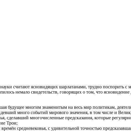
й науки считают ясновидящих шарлатанами, трудно поспорить с
опилось немало свидетельств, говорящих о том, что ясновидени
шая будущее многим знаменитым на весь мир политикам, деятеля
евший много событий мирового значения, в том числе и Вели
, сделавший многочисленные предсказания, которые регулярно
ние Трои;
ремён средневековья, с удивительной точностью предсказавшая