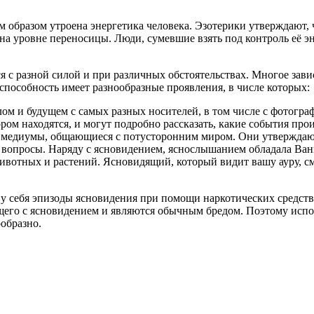
им образом утроена энергетика человека. Эзотерики утверждают
 на уровне переносицы. Люди, сумевшие взять под контроль её эн
я с разной силой и при различных обстоятельствах. Многое зави
 способность имеет разнообразные проявления, в числе которых:
 и будущем с самых разных носителей, в том числе с фотограф
ром находятся, и могут подробно рассказать, какие события прои
т медиумы, общающиеся с потусторонним миром. Они утверждают
а вопросы. Наряду с ясновидением, яснослышанием обладала Ван
 животных и растений. Ясновидящий, который видит вашу ауру, смо
у себя эпизоды ясновидения при помощи наркотических средств
щего с ясновидением и являются обычным бредом. Поэтому испол
образно.