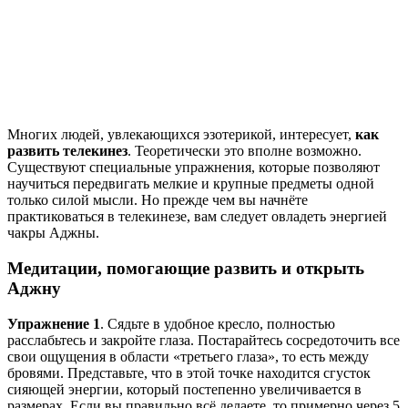
Многих людей, увлекающихся эзотерикой, интересует,
как
развить телекинез
. Теоретически это вполне возможно.
Существуют специальные упражнения, которые позволяют
научиться передвигать мелкие и крупные предметы одной
только силой мысли. Но прежде чем вы начнёте
практиковаться в телекинезе, вам следует овладеть энергией
чакры Аджны.
Медитации, помогающие развить и открыть
Аджну
Упражнение 1
. Сядьте в удобное кресло, полностью
расслабьтесь и закройте глаза. Постарайтесь сосредоточить все
свои ощущения в области «третьего глаза», то есть между
бровями. Представьте, что в этой точке находится сгусток
сияющей энергии, который постепенно увеличивается в
размерах. Если вы правильно всё делаете, то примерно через 5