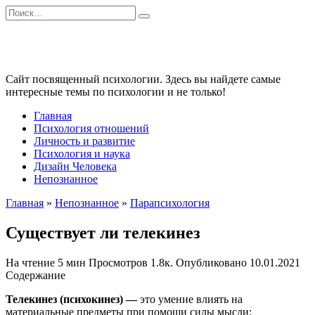
Перейти
Search
к
for:
содержанию
Сайт посвященный психологии. Здесь вы найдете самые
интересные темы по психологии и не только!
Главная
Психология отношений
Личность и развитие
Психология и наука
Дизайн Человека
Непознанное
Главная
»
Непознанное
»
Парапсихология
Существует ли телекинез
На чтение
5 мин
Просмотров
1.8к.
Опубликовано
10.01.2021
Содержание
Телекинез
(психокинез) —
это умение влиять на
материальные предметы при помощи силы мысли: