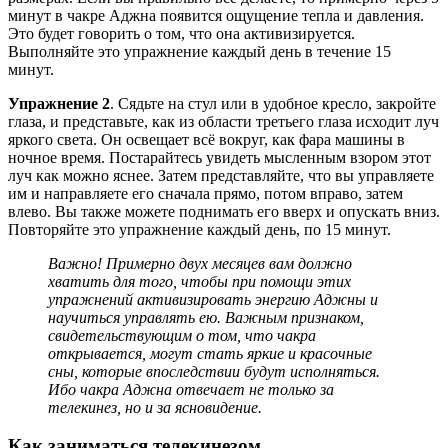
минут в чакре Аджна появится ощущение тепла и давления.
Это будет говорить о том, что она активизируется.
Выполняйте это упражнение каждый день в течение 15
минут.
Упражнение 2
. Сядьте на стул или в удобное кресло, закройте
глаза, и представьте, как из области третьего глаза исходит луч
яркого света. Он освещает всё вокруг, как фара машины в
ночное время. Постарайтесь увидеть мысленным взором этот
луч как можно яснее. Затем представляйте, что вы управляете
им и направляете его сначала прямо, потом вправо, затем
влево. Вы также можете поднимать его вверх и опускать вниз.
Повторяйте это упражнение каждый день, по 15 минут.
Важно! Примерно двух месяцев вам должно
хватить для того, чтобы при помощи этих
упражнений активизировать энергию Аджны и
научиться управлять ею. Важным признаком,
свидетельствующим о том, что чакра
открывается, могут стать яркие и красочные
сны, которые впоследствии будут исполняться.
Ибо чакра Аджна отвечает не только за
телекинез, но и за ясновидение.
Как заниматься телекинезом