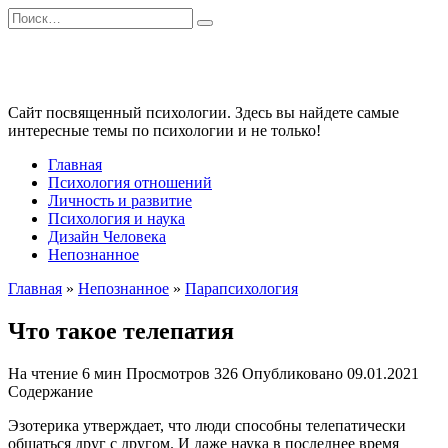
Перейти
Search
к
for:
содержанию
Сайт посвященный психологии. Здесь вы найдете самые
интересные темы по психологии и не только!
Главная
Психология отношений
Личность и развитие
Психология и наука
Дизайн Человека
Непознанное
Главная
»
Непознанное
»
Парапсихология
Что такое телепатия
На чтение
6 мин
Просмотров
326
Опубликовано
09.01.2021
Содержание
Эзотерика утверждает, что люди способны телепатически
общаться друг с другом. И даже наука в последнее время