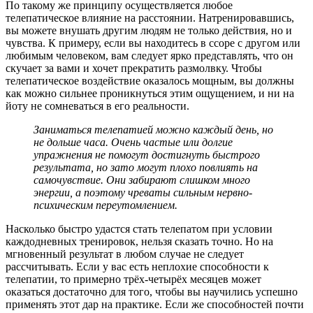
По такому же принципу осуществляется любое
телепатическое влияние на расстоянии. Натренировавшись,
вы можете внушать другим людям не только действия, но и
чувства. К примеру, если вы находитесь в ссоре с другом или
любимым человеком, вам следует ярко представлять, что он
скучает за вами и хочет прекратить размолвку. Чтобы
телепатическое воздействие оказалось мощным, вы должны
как можно сильнее проникнуться этим ощущением, и ни на
йоту не сомневаться в его реальности.
Заниматься телепатией можно каждый день, но
не дольше часа. Очень частые или долгие
упражнения не помогут достигнуть быстрого
результата, но зато могут плохо повлиять на
самочувствие. Они забирают слишком много
энергии, а поэтому чреваты сильным нервно-
психическим переутомлением.
Насколько быстро удастся стать телепатом при условии
каждодневных тренировок, нельзя сказать точно. Но на
мгновенный результат в любом случае не следует
рассчитывать. Если у вас есть неплохие способности к
телепатии, то примерно трёх-четырёх месяцев может
оказаться достаточно для того, чтобы вы научились успешно
применять этот дар на практике. Если же способностей почти