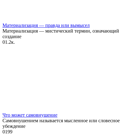
Материализация — правда или вымысел
Материализация — мистический термин, означающий
создание
0
1.2к.
Что может самовнушение
Самовнушением называется мысленное или словесное
убеждение
0
199