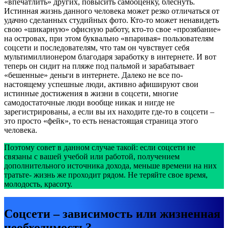
«впечатлить» других, повысить самооценку, блеснуть.
Истинная жизнь данного человека может резко отличаться от
удачно сделанных студийных фото. Кто-то может ненавидеть
свою «шикарную» офисную работу, кто-то свое «прозябание»
на островах, при этом буквально «впаривая» пользователям
соцсети и последователям, что там он чувствует себя
мультимиллионером благодаря заработку в интернете. И вот
теперь он сидит на пляже под пальмой и зарабатывает
«бешенные» деньги в интернете. Далеко не все по-
настоящему успешные люди, активно афишируют свои
истинные достижения в жизни в соцсети, многие
самодостаточные люди вообще никак и нигде не
зарегистрированы, а если вы их находите где-то в соцсети –
это просто «фейк», то есть ненастоящая страница этого
человека.
Поэтому совет в данном случае такой: если соцсети не
связаны с вашей учебой или работой, получением
дополнительного источника дохода, меньше времени на них
тратьте- жизнь же проходит рядом. Не теряйте свое время,
молодость, красоту.
Соцсети – зависимость или жизненная
необходимость?