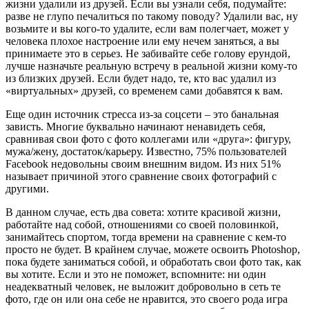
жизни удалили из друзей. Если вы узнали себя, подумайте:
разве не глупо печалиться по такому поводу? Удалили вас, ну
возьмите и вы кого-то удалите, если вам полегчает, может у
человека плохое настроение или ему нечем заняться, а вы
принимаете это в серьез. Не забивайте себе голову ерундой,
лучше назначьте реальную встречу в реальной жизни кому-то
из близких друзей. Если будет надо, те, кто вас удалил из
«виртуальных» друзей, со временем сами добавятся к вам.
Еще один источник стресса из-за соцсети – это банальная
зависть. Многие буквально начинают ненавидеть себя,
сравнивая свои фото с фото коллегами или «друга»: фигуру,
мужа/жену, достаток/карьеру. Известно, 75% пользователей
Facebook недовольны своим внешним видом. Из них 51%
называет причиной этого сравнение своих фотографий с
другими.
В данном случае, есть два совета: хотите красивой жизни,
работайте над собой, отношениями со своей половинкой,
занимайтесь спортом, тогда времени на сравнение с кем-то
просто не будет. В крайнем случае, можете освоить Photoshop,
пока будете заниматься собой, и обработать свои фото так, как
вы хотите. Если и это не поможет, вспомните: ни один
неадекватный человек, не выложит добровольно в сеть те
фото, где он или она себе не нравится, это своего рода игра