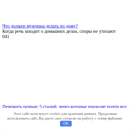
Что должен мужчина делать по дому?
Когда речь заходит о домашних делах, споры не утихают
0
41
Пережить разрыв: 5 стадий, через которые проходят почти все
Бывает, случается то, чего боишься или совсем не ждёшь.
Этот сайт использует cookie для хранения данных. Продолжая
0
34
использовать сайт, Вы даете свое согласие на работу с этими файлами.
OK