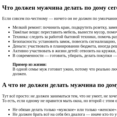
Что должен мужчина делать по дому сег
Если совсем по-честному — ничего он не должен по умолчани
Мелкий ремонт: починить кран, подкрутить розетку, зам
Тяжёлые вещи: переставить мебель, вынести мусор, пом
Техника: следить за работой бытовой техники, помочь ра
Безопасность: установить замок, повесить сигнализацию,
Деньги: участвовать в планировании бюджета, иногда ре
Активно участвовать в жизни детей: отвозить на кружки, 
В современности — готовить, убирать, делать покупки —
Пример из жизни:
В одной семье муж готовит ужин, потому что реально люб
должен.
А что не должен делать мужчина по дом
Тут всё просто: не должен заниматься тем, что не умеет, не хоч
То есть, если одному не нравится мыть окна, но второй с этим о
Не обязан делать только «мужское» или только «женское»
Не должен брать всё на себя без диалога — иначе кто-то у