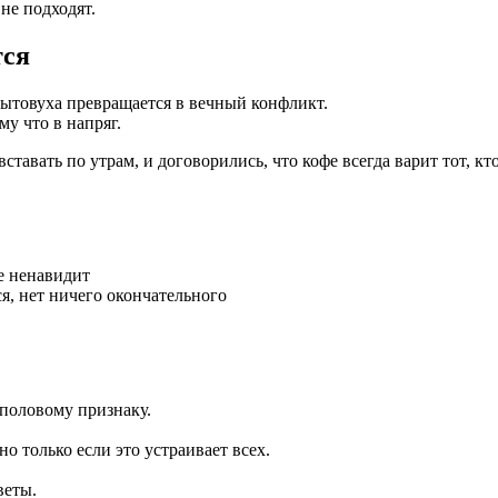
не подходят.
тся
бытовуха превращается в вечный конфликт.
му что в напряг.
тавать по утрам, и договорились, что кофе всегда варит тот, кт
е ненавидит
я, нет ничего окончательного
 половому признаку.
о только если это устраивает всех.
веты.