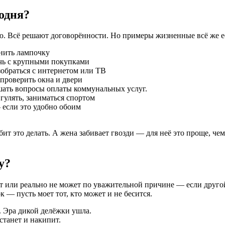
одня?
ю. Всё решают договорённости. Но примеры жизненные всё же е
енить лампочку
очь с крупными покупками
зобраться с интернетом или ТВ
 проверить окна и двери
шать вопросы оплаты коммунальных услуг.
гулять, заниматься спортом
 если это удобно обоим
ит это делать. А жена забивает гвозди — для неё это проще, че
у?
ет или реально не может по уважительной причине — если другой г
к — пусть моет тот, кто может и не бесится.
. Эра дикой делёжки ушла.
станет и накипит.