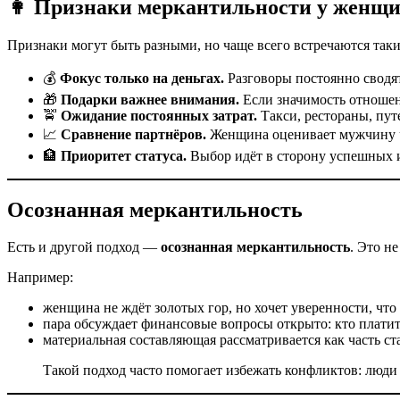
👩 Признаки меркантильности у женщ
Признаки могут быть разными, но чаще всего встречаются таки
💰
Фокус только на деньгах.
Разговоры постоянно сводят
🎁
Подарки важнее внимания.
Если значимость отношен
🚖
Ожидание постоянных затрат.
Такси, рестораны, пут
📈
Сравнение партнёров.
Женщина оценивает мужчину че
🏦
Приоритет статуса.
Выбор идёт в сторону успешных и
Осознанная меркантильность
Есть и другой подход —
осознанная меркантильность
. Это н
Например:
женщина не ждёт золотых гор, но хочет уверенности, что
пара обсуждает финансовые вопросы открыто: кто платит 
материальная составляющая рассматривается как часть ста
Такой подход часто помогает избежать конфликтов: люди 