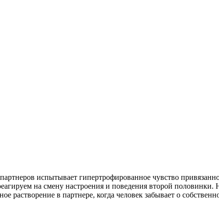
 партнеров испытывает гипертрофированное чувство привязанно
агируем на смену настроения и поведения второй половинки. Н
 растворение в партнере, когда человек забывает о собственно