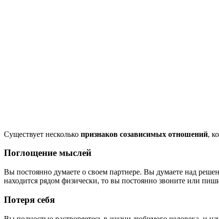
Существует несколько
признаков созависимых отношений
, к
Поглощение мыслей
Вы постоянно думаете о своем партнере. Вы думаете над решени
находится рядом физически, то вы постоянно звоните или пиши
Потеря себя
Вы полностью растворяетесь в жизни любимого человека, и нач