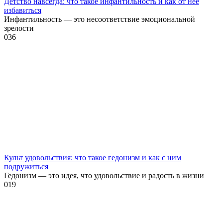
Детство навсегда: что такое инфантильность и как от нее
избавиться
Инфантильность — это несоответствие эмоциональной
зрелости
0
36
Культ удовольствия: что такое гедонизм и как с ним
подружиться
Гедонизм — это идея, что удовольствие и радость в жизни
0
19