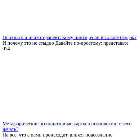
Психиатр и психотерапевт: Кому пойти, если в голове бардак?
И почему это не стыдно Давайте по-простому: представьте
0
54
Метафорические ассоциативные карты в психологии: с чего
начать?
На все, что с нами происходит, влияет подсознание.