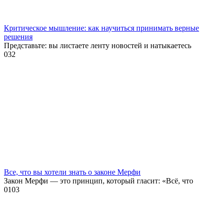
Критическое мышление: как научиться принимать верные
решения
Представьте: вы листаете ленту новостей и натыкаетесь
0
32
Все, что вы хотели знать о законе Мерфи
Закон Мерфи — это принцип, который гласит: «Всё, что
0
103