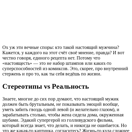
Ох уж эти вечные споры: кто такой настоящий мужчина?
Кажется, у каждого на этот счёт своё мнение, правда? И вот
честно говоря, единого рецепта нет. Потому что
«настоящесть» — это не набор штампов или каких-то
суперспособностей из комиксов. Это, скорее, про внутренний
стержень и про то, как ты себя ведёшь по жизни.
Стереотипы vs Реальность
Знаете, многие до сих пор думают, что настоящий мужик
должен быть брутальным, не показывать эмоций вообще,
уметь забить гвоздь одной левой (и желательно глазом), и
зарабатывать столько, чтобы жена сидела дома, окруженная
шубами. Эдакий супергерой из голливудского фильма,
который всегда знает, что делать, и никогда не ошибается. Но
это же какая-то картинка, согласитесь? Жизнь-то куда сложнее