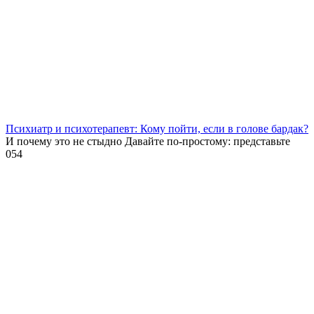
Психиатр и психотерапевт: Кому пойти, если в голове бардак?
И почему это не стыдно Давайте по-простому: представьте
0
54