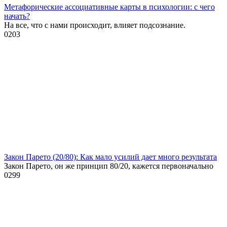
Метафорические ассоциативные карты в психологии: с чего
начать?
На все, что с нами происходит, влияет подсознание.
0
203
Закон Парето (20/80): Как мало усилий дает много результата
Закон Парето, он же принцип 80/20, кажется первоначально
0
299