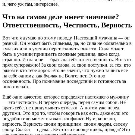
и, чего уж там, интереснее.
Что на самом деле имеет значение?
Ответственность, Честность, Верность
Вот что я думаю по этому поводу. Настоящий мужчина — он
разный. Он может быть сильным, да, но сила не обязательно в
кулаках или в умении перетаскивать тяжести. Сила может
быть в умении принимать сложные решения, даже когда
страшно. И главное — брать на себя ответственность. Вот это
прям суперважно! За свои слова, за свои поступки, за тех, кто
рядом и кто тебе дорог. Это не значит, что нужно тащить всё
на себе одному, как бурлак на Волге, нет. Это про
осознанность. Про понимание последствий и готовность за
них отвечать.
Ещё одно качество, которое определяет настоящего мужчину
— это честность. В первую очередь, перед самим собой. Не
врать себе, не придумывать отмазки. А потом уже перед
другими. Это про то, чтобы говорить как есть, даже если это
неудобно или может вызвать конфликт. Ну и, конечно,
верность. Верность своим принципам, своим людям, своему
слову. Сказал — сделал. Без этого вообще никак, правда? Это
как фундамент, на котором всё строится.