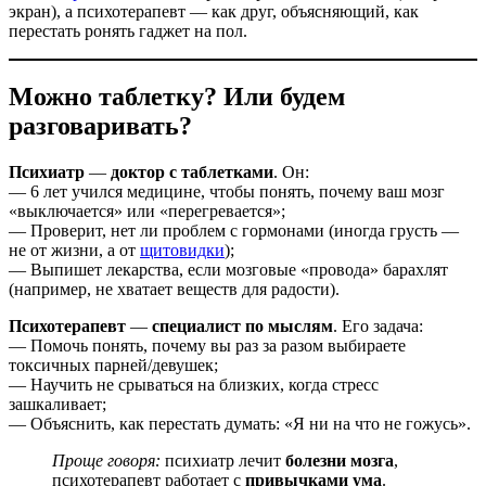
экран), а психотерапевт — как друг, объясняющий, как
перестать ронять гаджет на пол.
Можно таблетку? Или будем
разговаривать?
Психиатр
—
доктор с таблетками
. Он:
— 6 лет учился медицине, чтобы понять, почему ваш мозг
«выключается» или «перегревается»;
— Проверит, нет ли проблем с гормонами (иногда грусть —
не от жизни, а от
щитовидки
);
— Выпишет лекарства, если мозговые «провода» барахлят
(например, не хватает веществ для радости).
Психотерапевт
—
специалист по мыслям
. Его задача:
— Помочь понять, почему вы раз за разом выбираете
токсичных парней/девушек;
— Научить не срываться на близких, когда стресс
зашкаливает;
— Объяснить, как перестать думать: «Я ни на что не гожусь».
Проще говоря:
психиатр лечит
болезни мозга
,
психотерапевт работает с
привычками ума
.