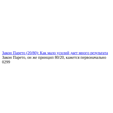
Закон Парето (20/80): Как мало усилий дает много результата
Закон Парето, он же принцип 80/20, кажется первоначально
0
299