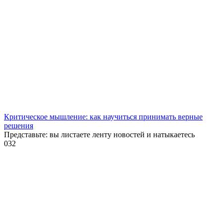
Критическое мышление: как научиться принимать верные
решения
Представьте: вы листаете ленту новостей и натыкаетесь
0
32