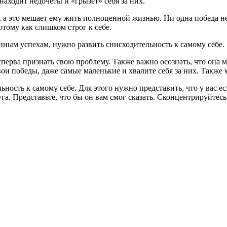
 находит недочеты и «грызет» себя за них.
, а это мешает ему жить полноценной жизнью. Ни одна победа не 
тому как слишком строг к себе.
нным успехам, нужно развить снисходительность к самому себе.
 сперва признать свою проблему. Также важно осознать, что она
ои победы, даже самые маленькие и хвалите себя за них. Также
ность к самому себе. Для этого нужно представить, что у вас ес
а. Представьте, что бы он вам смог сказать. Сконцентрируйтесь 