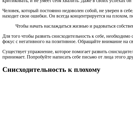
критиковать, и не умеет себя хвалить. Даже в своих успехах он
Человек, который постоянно недоволен собой, не уверен в себе
находит свои ошибки. Он всегда концентрируется на плохом, по
Чтобы начать наслаждаться жизнью и радоваться собстве
Для того чтобы развить снисходительность к себе, необходимо
фокус с негативного на позитивное. Обращайте внимание на св
Существует упражнение, которое помогает развить снисходитель
принимает. Попробуйте написать себе письмо от лица этого друг
Снисходительность к плохому