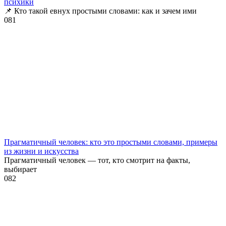
психики
📌 Кто такой евнух простыми словами: как и зачем ими
0
81
Прагматичный человек: кто это простыми словами, примеры
из жизни и искусства
Прагматичный человек — тот, кто смотрит на факты,
выбирает
0
82