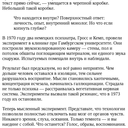
текст прямо сейчас, — умещается в черепной коробке.
Небольшой такой коробке.
Что находится внутри? Поверхностный ответ:
личность, опыт, внутренний монолог. Но что если
копнуть глубже?
В 1970 году два немецких психиатра, Гросс и Кемп, провели
эксперимент в клинике при Гамбургском университете. Они
построили звукоизолированную камеру — стены, пол и
потолок обшиты поглощающим материалом, ни единого звука
снаружи. Испытуемых помещали внутрь и наблюдали.
Результат был предсказуем, но всё равно неприятен. Чем
дольше человек оставался в изоляции, тем сильнее
разрушалось восприятие. Мысли становились хаотичными,
концентрация исчезала, начинались галлюцинации. Страдала
не только психика — расстраивалась вегетативная нервная
система. Эксперименты вызвали такой резонанс, что в 1973
году их остановили.
Теперь мысленный эксперимент. Представьте, что технологии
позволили полностью отключить ваш мозг от органов чувств.
Никакого зрения, слуха, осязания. Только темнота — и вы
наедине с собой. Что останется? Голос, образы, воспоминания.