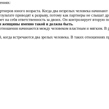
ениях:
артнеров юного возраста. Когда два незрелых человека начинают
ультате приводят к разрыву, потому как партнеры не слышат др
т на себя ответственность за двоих. Он контролирует вторую по
ни женщины именно такой и должна быть.
тношения начинаются между человеком властным и мягким. В рез
когда встречаются два зрелых человека. В таких отношениях пр