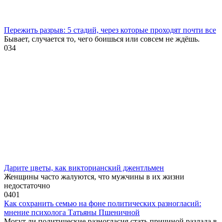
Пережить разрыв: 5 стадий, через которые проходят почти все
Бывает, случается то, чего боишься или совсем не ждёшь.
0
34
Дарите цветы, как викторианский джентльмен
Женщины часто жалуются, что мужчины в их жизни
недостаточно
0
401
Как сохранить семью на фоне политических разногласий:
мнение психолога Татьяны Пшеничной
Могут ли политические разногласия стать причиной разлада в