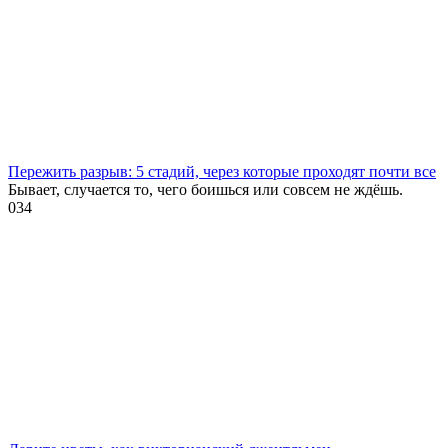
Пережить разрыв: 5 стадий, через которые проходят почти все
Бывает, случается то, чего боишься или совсем не ждёшь.
0
34