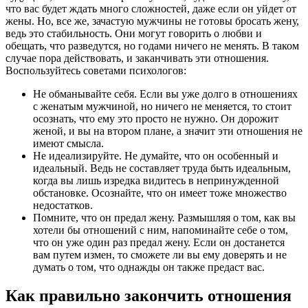
что вас будет ждать много сложностей, даже если он уйдет от
жены. Но, все же, зачастую мужчины не готовы бросать жену,
ведь это стабильность. Они могут говорить о любви и
обещать, что разведутся, но годами ничего не менять. В таком
случае пора действовать, и заканчивать эти отношения.
Воспользуйтесь советами психологов:
Не обманывайте себя. Если вы уже долго в отношениях
с женатым мужчиной, но ничего не меняется, то стоит
осознать, что ему это просто не нужно. Он дорожит
женой, и вы на втором плане, а значит эти отношения не
имеют смысла.
Не идеализируйте. Не думайте, что он особенный и
идеальный. Ведь не составляет труда быть идеальным,
когда вы лишь изредка видитесь в непринужденной
обстановке. Осознайте, что он имеет тоже множество
недостатков.
Помните, что он предал жену. Размышляя о том, как вы
хотели бы отношений с ним, напоминайте себе о том,
что он уже один раз предал жену. Если он достанется
вам путем измен, то сможете ли вы ему доверять и не
думать о том, что однажды он также предаст вас.
Как правильно закончить отношения