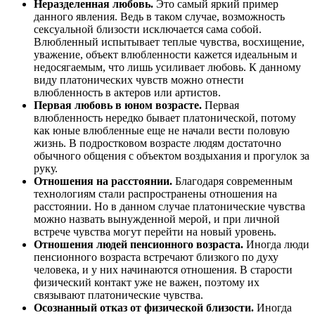
Неразделенная любовь.
Это самый яркий пример
данного явления. Ведь в таком случае, возможность
сексуальной близости исключается сама собой.
Влюбленный испытывает теплые чувства, восхищение,
уважение, объект влюбленности кажется идеальным и
недосягаемым, что лишь усиливает любовь. К данному
виду платонических чувств можно отнести
влюбленность в актеров или артистов.
Первая любовь в юном возрасте.
Первая
влюбленность нередко бывает платонической, потому
как юные влюбленные еще не начали вести половую
жизнь. В подростковом возрасте людям достаточно
обычного общения с объектом воздыхания и прогулок за
руку.
Отношения на расстоянии.
Благодаря современным
технологиям стали распространены отношения на
расстоянии. Но в данном случае платонические чувства
можно назвать вынужденной мерой, и при личной
встрече чувства могут перейти на новый уровень.
Отношения людей пенсионного возраста.
Иногда люди
пенсионного возраста встречают близкого по духу
человека, и у них начинаются отношения. В старости
физический контакт уже не важен, поэтому их
связывают платонические чувства.
Осознанный отказ от физической близости.
Иногда