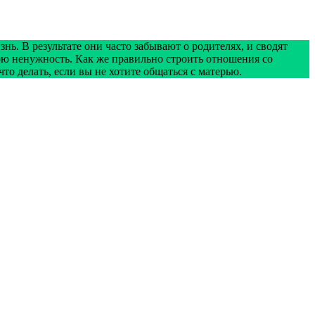
ь. В результате они часто забывают о родителях, и сводят
ю ненужность. Как же правильно строить отношения со
 что делать, если вы не хотите общаться с матерью.