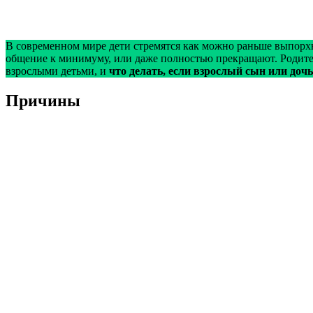
В современном мире дети стремятся как можно раньше выпорхнут
общение к минимуму, или даже полностью прекращают. Родите
взрослыми детьми, и
что делать, если взрослый сын или доч
Причины