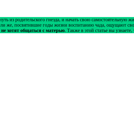
ь из родительского гнезда, и начать свою самостоятельную жизн
ли же, посвятившие годы жизни воспитанию чада, ощущают сво
ь не хотят общаться с матерью
. Также в этой статье вы узнаете,