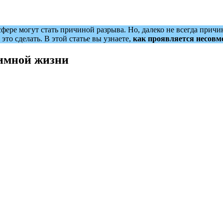
фере могут стать причиной разрыва. Но, далеко не всегда причи
это сделать. В этой статье вы узнаете,
как проявляется несовм
имной жизни