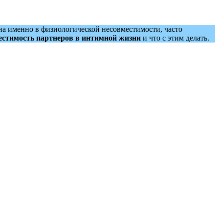
на именно в физиологической несовместимости, часто
естимость партнеров в интимной жизни
и что с этим делать.