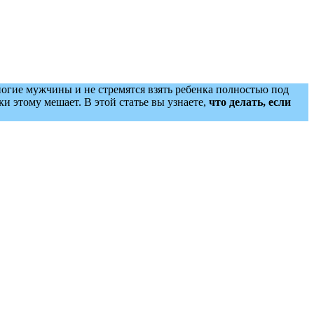
многие мужчины и не стремятся взять ребенка полностью под
ки этому мешает. В этой статье вы узнаете,
что делать, если