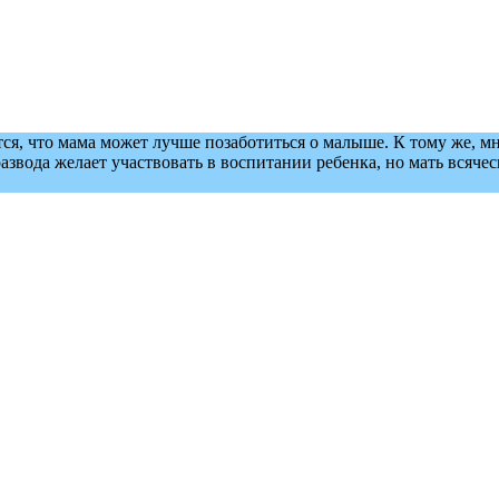
ется, что мама может лучше позаботиться о малыше. К тому же, 
азвода желает участвовать в воспитании ребенка, но мать всячес