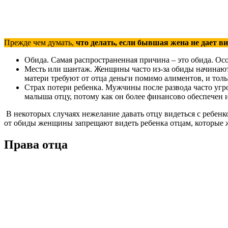
Прежде чем думать,
что делать, если бывшая жена не дает ви
Обида. Самая распространенная причина – это обида. Осо
Месть или шантаж. Женщины часто из-за обиды начинают
матери требуют от отца деньги помимо алиментов, и тол
Страх потери ребенка. Мужчины после развода часто угрож
малыша отцу, потому как он более финансово обеспечен и 
В некоторых случаях нежелание давать отцу видеться с ребенко
от обиды женщины запрещают видеть ребенка отцам, которые ж
Права отца