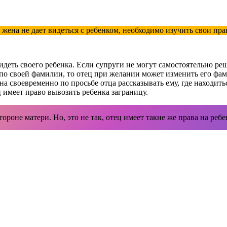
а жена не дает видеться с ребенком, необходимо изучить свои пра
идеть своего ребенка. Если супруги не могут самостоятельно реш
по своей фамилии, то отец при желании может изменить его фа
 своевременно по просьбе отца рассказывать ему, где находиться
 имеет право вывозить ребенка заграницу.
ороне матери. Но, это не так, отец имеет такие же права на ребе