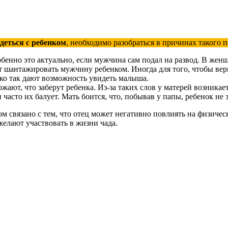
деться с ребенком
, необходимо разобраться в причинах такого 
бенно это актуально, если мужчина сам подал на развод. В женщи
 шантажировать мужчину ребенком. Иногда для того, чтобы вер
ько так дают возможность увидеть малыша.
ают, что заберут ребенка. Из-за таких слов у матерей возникает
часто их балует. Мать боится, что, побывав у папы, ребенок не 
м связано с тем, что отец может негативно повлиять на физичес
елают участвовать в жизни чада.