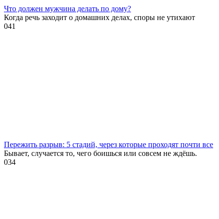
Что должен мужчина делать по дому?
Когда речь заходит о домашних делах, споры не утихают
0
41
Пережить разрыв: 5 стадий, через которые проходят почти все
Бывает, случается то, чего боишься или совсем не ждёшь.
0
34