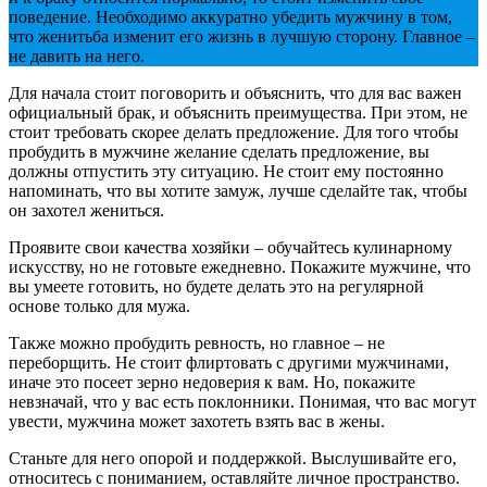
поведение. Необходимо аккуратно убедить мужчину в том,
что женитьба изменит его жизнь в лучшую сторону. Главное –
не давить на него.
Для начала стоит поговорить и объяснить, что для вас важен
официальный брак, и объяснить преимущества. При этом, не
стоит требовать скорее делать предложение. Для того чтобы
пробудить в мужчине желание сделать предложение, вы
должны отпустить эту ситуацию. Не стоит ему постоянно
напоминать, что вы хотите замуж, лучше сделайте так, чтобы
он захотел жениться.
Проявите свои качества хозяйки – обучайтесь кулинарному
искусству, но не готовьте ежедневно. Покажите мужчине, что
вы умеете готовить, но будете делать это на регулярной
основе только для мужа.
Также можно пробудить ревность, но главное – не
переборщить. Не стоит флиртовать с другими мужчинами,
иначе это посеет зерно недоверия к вам. Но, покажите
невзначай, что у вас есть поклонники. Понимая, что вас могут
увести, мужчина может захотеть взять вас в жены.
Станьте для него опорой и поддержкой. Выслушивайте его,
относитесь с пониманием, оставляйте личное пространство.