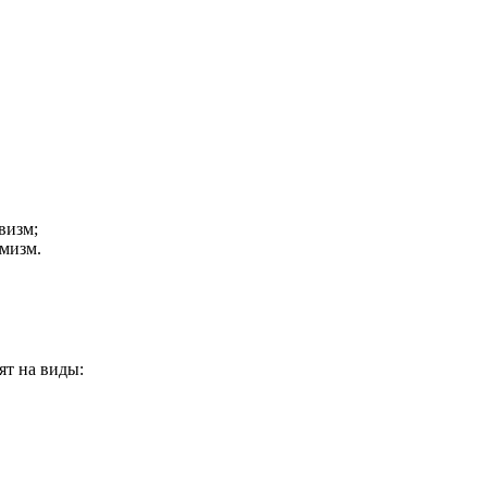
визм;
рмизм.
ят на виды: