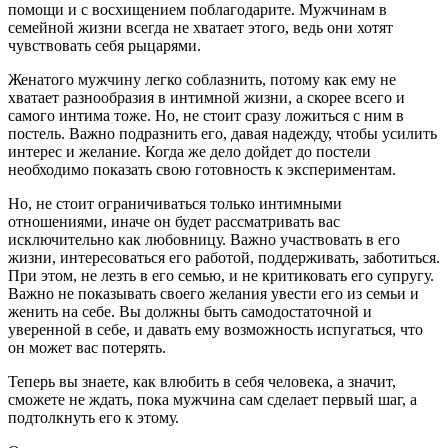
помощи и с восхищением поблагодарите. Мужчинам в
семейной жизни всегда не хватает этого, ведь они хотят
чувствовать себя рыцарями.
Женатого мужчину легко соблазнить, потому как ему не
хватает разнообразия в интимной жизни, а скорее всего и
самого интима тоже. Но, не стоит сразу ложиться с ним в
постель. Важно подразнить его, давая надежду, чтобы усилить
интерес и желание. Когда же дело дойдет до постели
необходимо показать свою готовность к экспериментам.
Но, не стоит ограничиваться только интимными
отношениями, иначе он будет рассматривать вас
исключительно как любовницу. Важно участвовать в его
жизни, интересоваться его работой, поддерживать, заботиться.
При этом, не лезть в его семью, и не критиковать его супругу.
Важно не показывать своего желания увести его из семьи и
женить на себе. Вы должны быть самодостаточной и
уверенной в себе, и давать ему возможность испугаться, что
он может вас потерять.
Теперь вы знаете, как влюбить в себя человека, а значит,
сможете не ждать, пока мужчина сам сделает первый шаг, а
подтолкнуть его к этому.