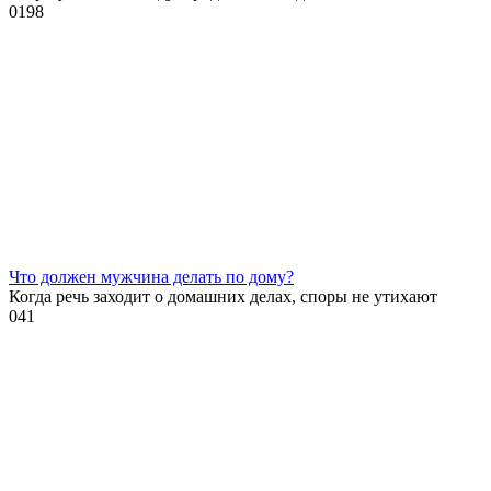
0
198
Что должен мужчина делать по дому?
Когда речь заходит о домашних делах, споры не утихают
0
41