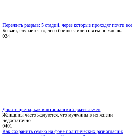
Пережить разрыв: 5 стадий, через которые проходят почти все
Бывает, случается то, чего боишься или совсем не ждёшь.
0
34
Дарите цветы, как викторианский джентльмен
Женщины часто жалуются, что мужчины в их жизни
недостаточно
0
401
Как сохранить семью на фоне политических разногласий: