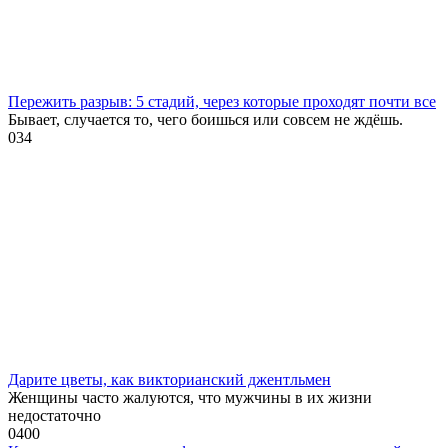
Пережить разрыв: 5 стадий, через которые проходят почти все
Бывает, случается то, чего боишься или совсем не ждёшь.
0
34
Дарите цветы, как викторианский джентльмен
Женщины часто жалуются, что мужчины в их жизни
недостаточно
0
400