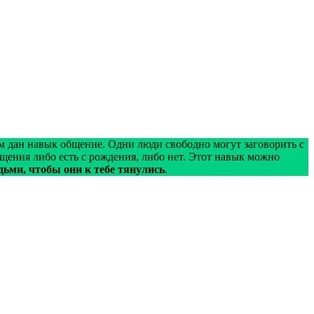
м дан навык общение. Одни люди свободно могут заговорить с
бщения либо есть с рождения, либо нет. Этот навык можно
дьми, чтобы они к тебе тянулись
.