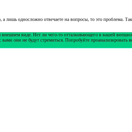
р, а лишь односложно отвечаете на вопросы, то это проблема. 
внешнем виде. Нет ли чего-то отталкивающего в вашей внешност
с вами они не будут стремиться. Попробуйте проанализировать в