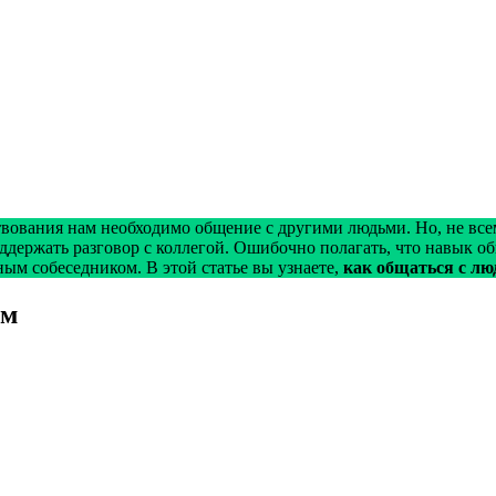
твования нам необходимо общение с другими людьми. Но, не все
оддержать разговор с коллегой. Ошибочно полагать, что навык о
ным собеседником. В этой статье вы узнаете,
как общаться с лю
ем