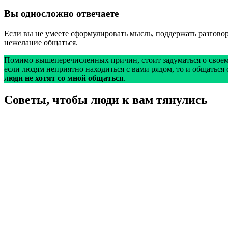
Вы односложно отвечаете
Если вы не умеете сформулировать мысль, поддержать разгово
нежелание общаться.
Помимо вышеперечисленных причин, стоит задуматься о своем 
если людям неприятно находиться с вами рядом, то и общаться 
люди не хотят со мной общаться
.
Советы, чтобы люди к вам тянулись