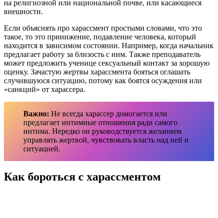
на религиозной или национальной почве, или касающиеся
внешности.
Если объяснять про харассмент простыми словами, что это
такое, то это принижение, подавление человека, который
находится в зависимом состоянии. Например, когда начальник
предлагает работу за близость с ним. Также преподаватель
может предложить ученице сексуальный контакт за хорошую
оценку. Зачастую жертвы харассмента бояться оглашать
случившуюся ситуацию, потому как боятся осуждения или
«санкций» от харассера.
Важно:
Не всегда харассер домогается или
предлагает интимные отношения ради самого
интима. Нередко он руководствуется желанием
управлять жертвой, чувствовать власть над ней и
ситуацией.
Как бороться с харассментом