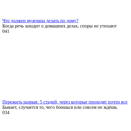
Что должен мужчина делать по дому?
Когда речь заходит о домашних делах, споры не утихают
0
41
Пережить разрыв: 5 стадий, через которые проходят почти все
Бывает, случается то, чего боишься или совсем не ждёшь.
0
34