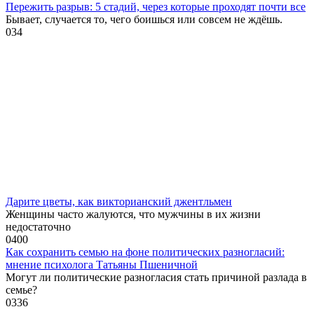
Пережить разрыв: 5 стадий, через которые проходят почти все
Бывает, случается то, чего боишься или совсем не ждёшь.
0
34
Дарите цветы, как викторианский джентльмен
Женщины часто жалуются, что мужчины в их жизни
недостаточно
0
400
Как сохранить семью на фоне политических разногласий:
мнение психолога Татьяны Пшеничной
Могут ли политические разногласия стать причиной разлада в
семье?
0
336