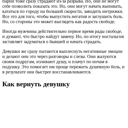
парни тоже сразу страдают из-за разрыва. Но, они не могут
себе позволить показать это. Но, они могут начать выпивать,
кататься по городу на большой скорости, заводить интрижки.
Все это для того, чтобы выпустить негатив и заглушить боль.
Но, со стороны это может выглядеть как радость свободе.
Иногда мужчины действительно первое время рады свободе,
и думают, что быстро найдут замену. Но, по итогу ностальгия
заставляет задуматься о бывшей и начать страдать.
Девушки же сразу пытаются выплеснуть негативные эмоции
и делают они это через разговоры и слезы. Они жалуются
своим подругам, изливают душу, и плачут по ночам в
подушку. Это помогает им проще пережить душевную боль, и
в результате они быстрее восстанавливаются.
Как вернуть девушку