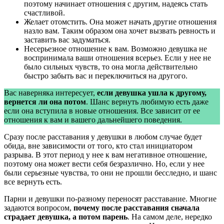
поэтому начинает отношения с другим, надеясь стать
счастливой.
Желает отомстить. Она может начать другие отношения
назло вам. Таким образом она хочет вызвать ревность и
заставить вас задуматься.
Несерьезное отношение к вам. Возможно девушка не
воспринимала ваши отношения всерьез. Если у нее не
было сильных чувств, то она могла действительно
быстро забыть вас и переключиться на другого.
Вас наверняка интересует,
если девушка ушла к другому,
вернется ли она потом
. Шанс вернуть любимую есть даже
если она вступила в новые отношения. Все зависит от ее
отношения к вам и вашего дальнейшего поведения.
Сразу после расставания у девушки в любом случае будет
обида, вне зависимости от того, кто стал инициатором
разрыва. В этот период у нее к вам негативное отношение,
поэтому она может вести себя безразлично. Но, если у нее
были серьезные чувства, то они не прошли бесследно, и шанс
все вернуть есть.
Парни и девушки по-разному переносят расставание. Многие
задаются вопросом,
почему после расставания сначала
страдает девушка, а потом парень
. На самом деле, нередко