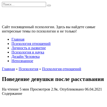
Перейти
Search
к
for:
содержанию
Сайт посвященный психологии. Здесь вы найдете самые
интересные темы по психологии и не только!
Главная
Психология отношений
Личность и развитие
Психология и наука
Дизайн Человека
Непознанное
Главная
»
Психология
»
Психология отношений
Поведение девушки после расставания
На чтение
5 мин
Просмотров
2.9к.
Опубликовано
06.04.2021
Содержание