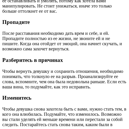
ее останавливать и умолять, потому как хотела вами
манипулировать. Не стоит унижаться, иначе это только
больше оттолкнет ее от вас.
Пропадите
После расставания необходимо дать врем и себе, и ей.
Пропадите полностью из ее жизни, не звоните ей и не
пишите. Когда она отойдет от эмоций, она начнет скучать, и
возможно сама захочет вернуться.
Разберитесь в причинах
Чтобы вернуть девушку и сохранить отношения, необходимо
понимать, что толкнуло ее на разрыв. Проанализируйте ее
слова, вспомните, чем она была недовольна раньше. Если есть
ваша вина, то подумайте, как это исправить.
Изменитесь
Чтобы девушка снова захотела быть с вами, нужно стать тем, в
кого она влюбилась. Подумайте, что изменилось. Возможно
вы стали уделять ей меньше времени или перестали за собой
следить. Постарайтесь стать снова таким, каким были в