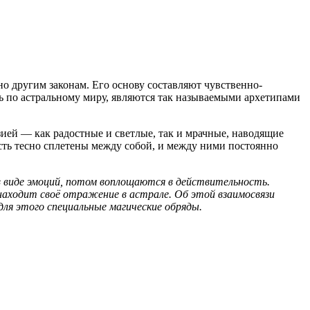
но другим законам. Его основу составляют чувственно-
ь по астральному миру, являются так называемыми архетипами
ией — как радостные и светлые, так и мрачные, наводящие
ность тесно сплетены между собой, и между ними постоянно
в виде эмоций, потом воплощаются в действительность.
 находит своё отражение в астрале. Об этой взаимосвязи
ля этого специальные магические обряды.