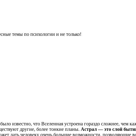
сные темы по психологии и не только!
ыло известно, что Вселенная устроена гораздо сложнее, чем ка
ествуют другие, более тонкие планы.
Астрал — это слой быт
ожет дать человеку очень большие возможности, позволяющие в