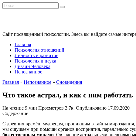
Перейти
Search
к
for:
содержанию
Сайт посвященный психологии. Здесь вы найдете самые интере
Главная
Психология отношений
Личность и развитие
Психология и наука
Дизайн Человека
Непознанное
Главная
»
Непознанное
»
Сновидения
Что такое астрал, и как с ним работать
На чтение
9 мин
Просмотров
3.7к.
Опубликовано
17.09.2020
Содержание
С древних времён, мудрецам, проникшим в тайны мироздания, б
мы ощущаем при помощи органов восприятия, параллельно сущ
божественным мирами
. Овладение астральными энергиями м