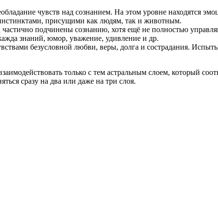
еобладание чувств над сознанием. На этом уровне находятся эм
инстинктами, присущими как людям, так и животным.
а частично подчинены сознанию, хотя ещё не полностью управля
 жажда знаний, юмор, уважение, удивление и др.
ствами безусловной любви, веры, долга и сострадания. Испыты
взаимодействовать только с тем астральным слоем, который соо
ться сразу на два или даже на три слоя.