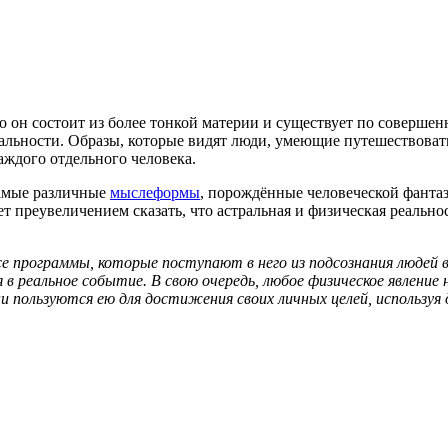
о он состоит из более тонкой материи и существует по совершен
альности. Образы, которые видят люди, умеющие путешествоват
ждого отдельного человека.
самые различные
мыслеформы
, порождённые человеческой фантаз
дет преувеличением сказать, что астральная и физическая реаль
е программы, которые поступают в него из подсознания людей 
 в реальное событие. В свою очередь, любое физическое явление
пользуются ею для достижения своих личных целей, используя д