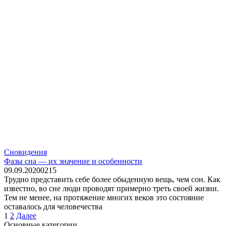
Сновидения
Фазы сна — их значение и особенности
09.09.2020
0
215
Трудно представить себе более обыденную вещь, чем сон. Как
известно, во сне люди проводят примерно треть своей жизни.
Тем не менее, на протяжение многих веков это состояние
оставалось для человечества
Пагинация
1
2
Далее
записей
Основные категории