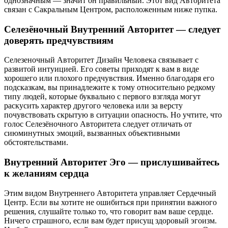
однозначным — значит он правильный. Этот вид Авторитета
связан с Сакральным Центром, расположенным ниже пупка.
Селезёночный Внутренний Авторитет — следует
доверять предчувствиям
Селезеночный Авторитет Дизайн Человека связывает с
развитой интуицией. Его советы приходят к вам в виде
хорошего или плохого предчувствия. Именно благодаря его
подсказкам, вы принадлежите к тому относительно редкому
типу людей, которые буквально с первого взгляда могут
раскусить характер другого человека или за версту
почувствовать скрытую в ситуации опасность. Но учтите, что
голос Селезёночного Авторитета следует отличать от
сиюминутных эмоций, вызванных объективными
обстоятельствами.
Внутренний Авторитет Эго — прислушивайтесь
к желаниям сердца
Этим видом Внутреннего Авторитета управляет Сердечный
Центр. Если вы хотите не ошибиться при принятии важного
решения, слушайте только то, что говорит вам ваше сердце.
Ничего страшного, если вам будет присущ здоровый эгоизм.