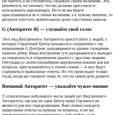
Не бойтесь и не стесняйтесь следовать своим желаниям. Это,
разумеется, не означает, что вы должны прессовать и
использовать окружающих. Но если вы будете
прислушиваться не к своим желаниям, а к чужому мнению, то
рискуете упустить значительную долю счастливых шансов.
G (Авторитет Я) — слушайте свой голос
Этот вид Внутреннего Авторитета присутствует у людей, у
которых Сердечный Центр находится в соединении с так
называемым G Центром, находящимся на уровне схождения
нижних рёбер. Ваша внутренняя суть раскрывается и выходит
на поверхность в откровенном диалоге с другими людьми.
Обсуждая со своим ближайшим окружением важные для вас
вопросы, прислушивайтесь к своим словам — в них будут
содержаться правильные ответы. Но это происходит только
тогда, когда вы говорите лишь то, что на самом деле думаете.
Внешний Авторитет — уважайте чужое мнение
У относительно небольшого числа людей нет Внутреннего
Авторитета, так как ни один Центр ниже Горлового не
является для них определяющим. Вам сложно находить
правильные ответы на важные на вопросы, если вы
предварительно не посоветуетесь с кем-нибудь, и не