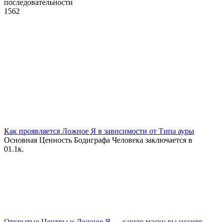
последовательности
1
562
Как проявляется Ложное Я в зависимости от Типа ауры
Основная Ценность Бодиграфа Человека заключается в
0
1.1к.
Открытые Центры и Ложное Я — какую маску вы носите