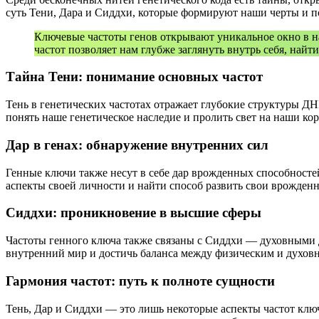
суть Тени, Дара и Сиддхи, которые формируют наши черты и п
Ключевые частоты генов открывают уникальное окно в н
частот позволяет нам глубже заглянуть внутрь себя, найт
Тайна Тени: понимание основных частот
Тень в генетических частотах отражает глубокие структуры Д
понять наше генетическое наследие и пролить свет на наши кор
Дар в генах: обнаружение внутренних сил
Генные ключи также несут в себе дар врожденных способносте
аспекты своей личности и найти способ развить свои врожден
Сиддхи: проникновение в высшие сферы
Частоты генного ключа также связаны с Сиддхи — духовными 
внутренний мир и достичь баланса между физическим и духов
Гармония частот: путь к полноте сущности
Тень, Дар и Сиддхи — это лишь некоторые аспекты частот клю