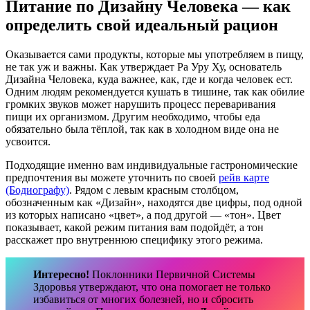
Питание по Дизайну Человека — как
определить свой идеальный рацион
Оказывается сами продукты, которые мы употребляем в пищу,
не так уж и важны. Как утверждает Ра Уру Ху, основатель
Дизайна Человека, куда важнее, как, где и когда человек ест.
Одним людям рекомендуется кушать в тишине, так как обилие
громких звуков может нарушить процесс переваривания
пищи их организмом. Другим необходимо, чтобы еда
обязательно была тёплой, так как в холодном виде она не
усвоится.
Подходящие именно вам индивидуальные гастрономические
предпочтения вы можете уточнить по своей
рейв карте
(Бодиографу)
. Рядом с левым красным столбцом,
обозначенным как «Дизайн», находятся две цифры, под одной
из которых написано «цвет», а под другой — «тон». Цвет
показывает, какой режим питания вам подойдёт, а тон
расскажет про внутреннюю специфику этого режима.
Интересно!
Поклонники Первичной Системы
Здоровья утверждают, что она помогает не только
избавиться от многих болезней, но и сбросить