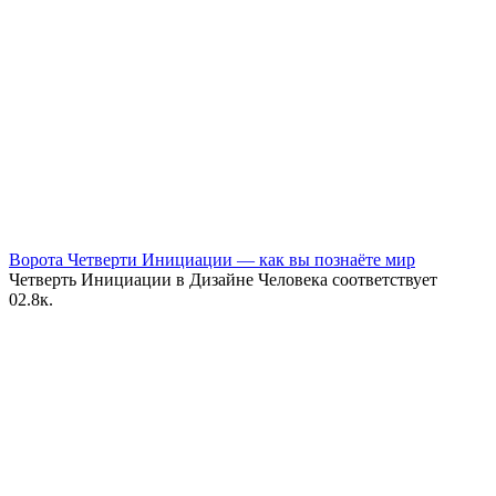
Ворота Четверти Инициации — как вы познаёте мир
Четверть Инициации в Дизайне Человека соответствует
0
2.8к.