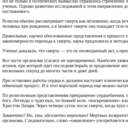
Но не только в поэтических вымыслах отразилось стремление л
ученых. Однако развитию исследований в этом направлении до
постижимого.
Религия обычно рассматривает смерть как мгновение, когда веч
человека при рождении, а в момент смерти она покидает тело и
Правильные, научно обоснованные представления о процессе 
закономерности перехода к смерти, наука предложила и метод
Ученые доказали, что смерть — это не неожиданный акт, а про
Все части организма угасают не одновременно. Наиболее уязвим
агония, при которой идет последняя борьба за продолжение жи
нескольких секунд до многих часов и даже дней.
При остановке работы сердца и дыхания наступает клиническая
обменный процесс. И в этот короткий период еще можно пытат
По религиозным представлениям прекращение сердцебиения, ос
богу. Легенды о чудесных, по божьей воле, «воскрешениях» вх
Христом Лазаря. Через четверо суток после смерти, когда труп 
Заманчиво? Но, увы, абсолютно нереально! Мертвых возврати
организма. Следовательно, слово «оживление» употребляется 