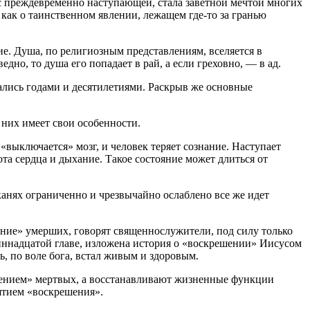
и с преждевременно наступающей, стала заветной мечтой многих
как о таинственном явлении, лежащем где-то за гранью
ие. Душа, по религиозным представлениям, вселяется в
дно, то душа его попадает в рай, а если греховно, — в ад.
ались годами и десятилетиями. Раскрыв же основные
 них имеет свои особенности.
«выключается» мозг, и человек теряет сознание. Наступает
та сердца и дыхание. Такое состояние может длиться от
канях ограниченно и чрезвычайно ослаблено все же идет
ние» умерших, говорят священнослужители, под силу только
диннадцатой главе, изложена история о «воскрешении» Иисусом
рь, по воле бога, встал живым и здоровым.
ешением» мертвых, а восстанавливают жизненные функции
ятием «воскрешения».