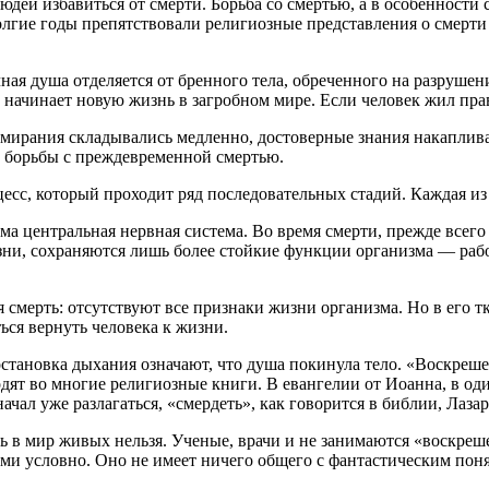
юдей избавиться от смерти. Борьба со смертью, а в особенност
лгие годы препятствовали религиозные представления о смерти 
ная душа отделяется от бренного тела, обреченного на разрушен
 начинает новую жизнь в загробном мире. Если человек жил праве
умирания складывались медленно, достоверные знания накаплив
ы борьбы с преждевременной смертью.
цесс, который проходит ряд последовательных стадий. Каждая из
а центральная нервная система. Во время смерти, прежде всего 
зни, сохраняются лишь более стойкие функции организма — рабо
 смерть: отсутствуют все признаки жизни организма. Но в его т
ься вернуть человека к жизни.
тановка дыхания означают, что душа покинула тело. «Воскреше
одят во многие религиозные книги. В евангелии от Иоанна, в о
начал уже разлагаться, «смердеть», как говорится в библии, Лаза
ть в мир живых нельзя. Ученые, врачи и не занимаются «воскр
ими условно. Оно не имеет ничего общего с фантастическим пон