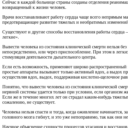
Сейчас в каждой больнице страны созданы отделения реанима
возвращенный к жизни человек.
Врачи восстанавливают работу сердца чаще всего непрямым м
предотвращающее развитие тяжелых и необратимых изменений в
Существуют и другие способы восстановления работы сердца —
легкие».
Вывести человека из состояния клинической смерти нельзя бе
непосредственно, или через приспособление. При этом в легк
стимуляция деятельности дыхательного центра.
Если есть возможность, применяют широко распространенный м
простые аппараты вызывают только активный вдох, а выдох п
осуществляя вдох, выдох, поддерживая кислотно-щелочное рав
Понятно, что вывести человека из состояния клинической смер
нервной системы удается только при условии, если организм ж
Если же в течение многих лет он страдал каким-нибудь тяжелы
сожалению, не существует.
Человека нельзя спасти и тогда, когда оживление начинается,
головного мозга гибнут, и это уже непоправимо, так как они н
Научное объяснение сущности процессов угасания и восстано