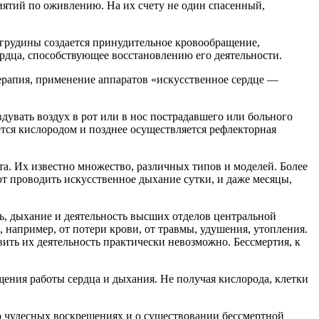
ятий по оживлению. На их счету не один спасенный,
грудины создается принудительное кровообращение,
рдца, способствующее восстановлению его деятельности.
ерапия, применение аппаратов «искусственное сердце —
дувать воздух в рот или в нос пострадавшего или больного
тся кислородом и позднее осуществляется рефлекторная
. Их известно множество, различных типов и моделей. Более
т проводить искусственное дыхание сутки, и даже месяцы,
ть, дыхание и деятельность высших отделов центральной
 например, от потери крови, от травмы, удушения, утопления.
ить их деятельность практически невозможно. Бессмертия, к
ащения работы сердца и дыхания. Не получая кислорода, клетки
 чудесных воскрешениях и о существовании бессмертной