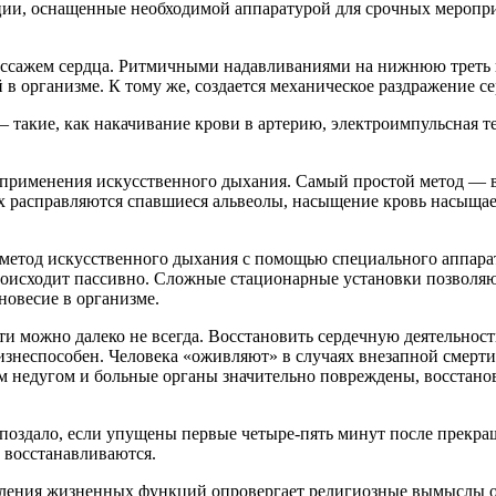
ции, оснащенные необходимой аппаратурой для срочных меропри
ассажем сердца. Ритмичными надавливаниями на нижнюю треть 
 организме. К тому же, создается механическое раздражение се
 такие, как накачивание крови в артерию, электроимпульсная т
з применения искусственного дыхания. Самый простой метод — в
их расправляются спавшиеся альвеолы, насыщение кровь насыщае
етод искусственного дыхания с помощью специального аппарата
роисходит пассивно. Сложные стационарные установки позволяю
новесие в организме.
ти можно далеко не всегда. Восстановить сердечную деятельнос
изнеспособен. Человека «оживляют» в случаях внезапной смерти,
м недугом и больные органы значительно повреждены, восстанов
 запоздало, если упущены первые четыре-пять минут после прекр
е восстанавливаются.
вления жизненных функций опровергает религиозные вымыслы о