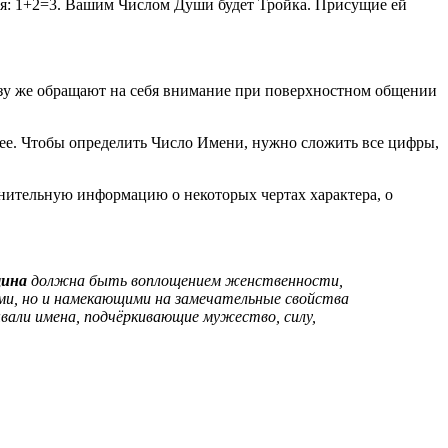
бря: 1+2=3. Вашим Числом Души будет Тройка. Присущие ей
азу же обращают на себя внимание при поверхностном общении
алее. Чтобы определить Число Имени, нужно сложить все цифры,
лнительную информацию о некоторых чертах характера, о
щина
должна быть воплощением женственности,
ми, но и намекающими на замечательные свойства
али имена, подчёркивающие мужество, силу,