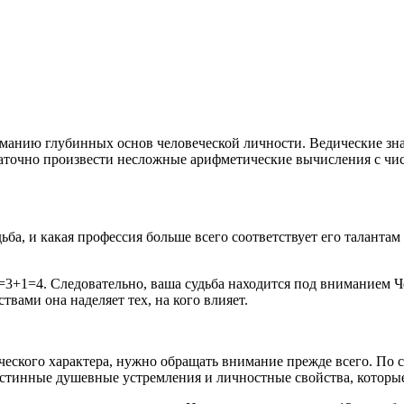
анию глубинных основ человеческой личности. Ведические знан
остаточно произвести несложные арифметические вычисления с ч
ьба, и какая профессия больше всего соответствует его таланта
3+1=4. Следовательно, ваша судьба находится под вниманием Че
твами она наделяет тех, на кого влияет.
еческого характера, нужно обращать внимание прежде всего. По
 истинные душевные устремления и личностные свойства, которые