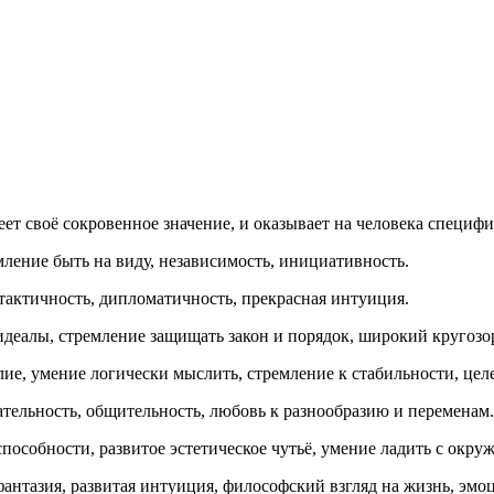
еет своё сокровенное значение, и оказывает на человека специф
мление быть на виду, независимость, инициативность.
тактичность, дипломатичность, прекрасная интуиция.
деалы, стремление защищать закон и порядок, широкий кругозо
ие, умение логически мыслить, стремление к стабильности, цел
тельность, общительность, любовь к разнообразию и переменам.
пособности, развитое эстетическое чутьё, умение ладить с ок
фантазия, развитая интуиция, философский взгляд на жизнь, эмо