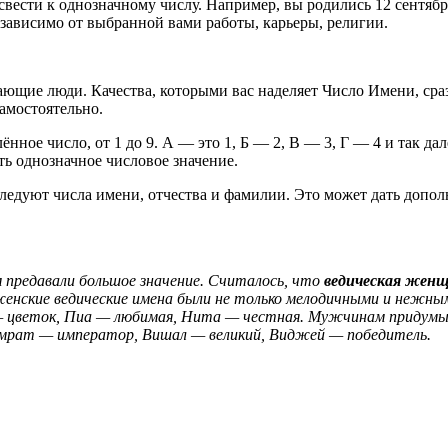
свести к однозначному числу. Например, вы родились 12 сентя
независимо от выбранной вами работы, карьеры, религии.
ающие люди. Качества, которыми вас наделяет Число Имени, ср
самостоятельно.
нное число, от 1 до 9. А — это 1, Б — 2, В — 3, Г — 4 и так д
ь однозначное числовое значение.
следуют числа имени, отчества и фамилии. Это может дать допо
 предавали большое значение. Считалось, что
ведическая жен
енские ведические имена были не только мелодичными и нежны
 цветок, Пиа — любимая, Нита — честная. Мужчинам придумыв
амрат — император, Вишал — великий, Виджей — победитель.