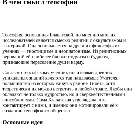
В чём смысл теософии
Теософия, основанная Блаватской, по мнению многих
исследователей является смесью религии с оккультизмом и
эзотерикой. Она основывается на древних философских
учениях — гностицизме и неоплатонизме. Из религиозных
верований ей наиболее близки индуизм и буддизм,
признающие переселение душ и карму.
Согласно теософскому учению, носителями древних
уникальных знаний являются так называемые Учителя,
большинство из которых живут в районе Тибета, хотя
теоретически их можно встретить в любой стране. Якобы они
обладают не только мудростью, но и сверхъестественными
способностями. Сама Блаватская утверждала, что
контактирует с ними, и именно они мотивировали её к
созданию теософского общества.
Основные идеи