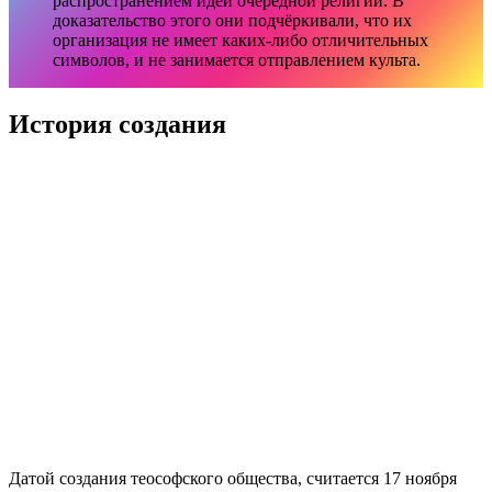
распространением идей очередной религии. В
доказательство этого они подчёркивали, что их
организация не имеет каких-либо отличительных
символов, и не занимается отправлением культа.
История создания
Датой создания теософского общества, считается 17 ноября