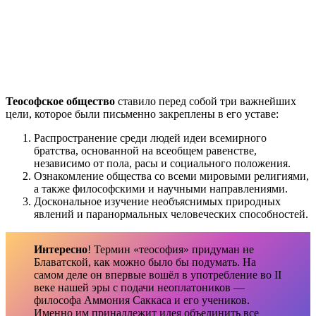
Теософское общество
ставило перед собой три важнейших
цели, которое были письменно закреплены в его уставе:
Распространение среди людей идеи всемирного
братства, основанной на всеобщем равенстве,
независимо от пола, расы и социального положения.
Ознакомление общества со всеми мировыми религиями,
а также философскими и научными направлениями.
Доскональное изучение необъяснимых природных
явлений и паранормальных человеческих способностей.
Интересно
! Термин «теософия» придуман не
Блаватской, как можно было бы подумать. На
самом деле он впервые вошёл в употребление во II
веке нашей эры с подачи неоплатоников —
философа Аммония Саккаса и его учеников.
Именно им принадлежит идея объединить все