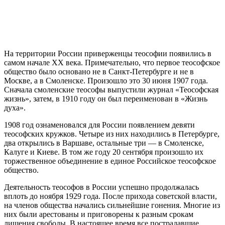
На территории России приверженцы теософии появились в
самом начале XX века. Примечательно, что первое теософское
общество было основано не в Санкт-Петербурге и не в
Москве, а в Смоленске. Произошло это 30 июня 1907 года.
Сначала смоленские теософы выпустили журнал «Теософская
жизнь», затем, в 1910 году он был переименован в «Жизнь
духа».
1908 год ознаменовался для России появлением девяти
теософских кружков. Четыре из них находились в Петербурге,
два открылись в Варшаве, остальные три — в Смоленске,
Калуге и Киеве. В том же году 20 сентября произошло их
торжественное объединение в единое Российское теософское
общество.
Деятельность теософов в России успешно продолжалась
вплоть до ноября 1929 года. После прихода советской власти,
на членов общества начались сильнейшие гонения. Многие из
них были арестованы и приговорены к разным срокам
лишения свободы. В настоящее время все пострадавшие