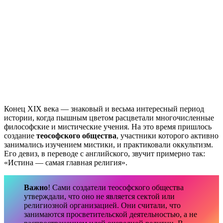
Конец XIX века — знаковый и весьма интересный период
истории, когда пышным цветом расцветали многочисленные
философские и мистические учения. На это время пришлось
создание
теософского общества
, участники которого активно
занимались изучением мистики, и практиковали оккультизм.
Его девиз, в переводе с английского, звучит примерно так:
«Истина — самая главная религия».
Важно
! Сами создатели теософского общества
утверждали, что оно не является сектой или
религиозной организацией. Они считали, что
занимаются просветительской деятельностью, а не