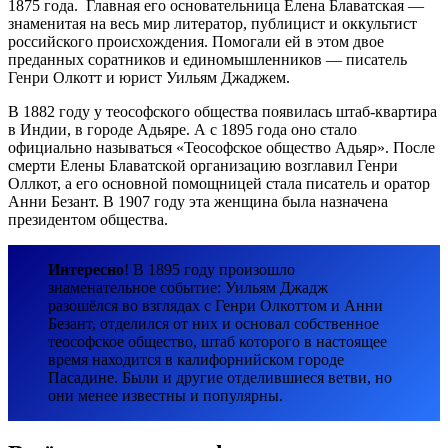
1875 года. Главная его основательница Елена Блаватская —
знаменитая на весь мир литератор, публицист и оккультист
российского происхождения. Помогали ей в этом двое
преданных соратников и единомышленников — писатель
Генри Олкотт и юрист Уильям Джаджем.
В 1882 году у теософского общества появилась штаб-квартира
в Индии, в городе Адьяре. А с 1895 года оно стало
официально называться «Теософское общество Адьяр». После
смерти Елены Блаватской организацию возглавил Генри
Оллкот, а его основной помощницей стала писатель и оратор
Анни Безант. В 1907 году эта женщина была назначена
президентом общества.
Интересно
! В 1895 году произошло
знаменательное событие: Уильям Джадж
разошёлся во взглядах с Генри Олкоттом и Анни
Безант, отделился от них и основал собственное
теософское общество, штаб которого в настоящее
время находится в калифорнийском городе
Пасадине. Были и другие отделившиеся ветви, но
они менее известны и популярны.