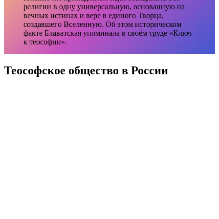
религии в одну универсальную, основанную на
вечных истинах и вере в единого Творца,
создавшего Вселенную. Об этом историческом
факте Блаватская упоминала в своём труде «Ключ
к теософии».
Теософское общество в России