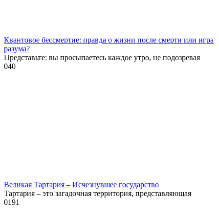
Квантовое бессмертие: правда о жизни после смерти или игра
разума?
Представьте: вы просыпаетесь каждое утро, не подозревая
0
40
Великая Тартария – Исчезнувшее государство
Тартария – это загадочная территория, представляющая
0
191