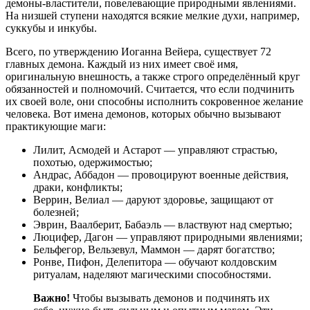
демоны-властители, повелевающие природными явлениями.
На низшей ступени находятся всякие мелкие духи, например,
суккубы и инкубы.
Всего, по утверждению Иоганна Вейера, существует 72
главных демона. Каждый из них имеет своё имя,
оригинальную внешность, а также строго определённый круг
обязанностей и полномочий. Считается, что если подчинить
их своей воле, они способны исполнить сокровенное желание
человека. Вот имена демонов, которых обычно вызывают
практикующие маги:
Лилит, Асмодей и Астарот — управляют страстью,
похотью, одержимостью;
Андрас, Аббадон — провоцируют военные действия,
драки, конфликты;
Веррин, Велиал — даруют здоровье, защищают от
болезней;
Эврин, Ваалберит, Бабаэль — властвуют над смертью;
Люцифер, Дагон — управляют природными явлениями;
Бельфегор, Вельзевул, Маммон — дарят богатство;
Ронве, Пифон, Делепитора — обучают колдовским
ритуалам, наделяют магическими способностями.
Важно!
Чтобы вызывать демонов и подчинять их