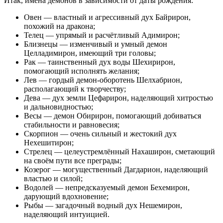
Итак, имена демонов в зависимости от даты рождения:
Овен — властный и агрессивный дух Байрирон,
похожий на дракона;
Телец — упрямый и расчётливый Адимирон;
Близнецы — изменчивый и умный демон
Целладимирон, имеющий три головы;
Рак — таинственный дух воды Шехирирон,
помогающий исполнять желания;
Лев — гордый демон-оборотень Шелхабрион,
располагающий к творчеству;
Дева — дух земли Цефарирон, наделяющий хитростью
и дальновидностью;
Весы — демон Обирирон, помогающий добиваться
стабильности и равновесия;
Скорпион — очень сильный и жестокий дух
Нехешитирон;
Стрелец — целеустремлённый Нахаширон, сметающий
на своём пути все преграды;
Козерог — могущественный Дагдарион, наделяющий
властью и силой;
Водолей — непредсказуемый демон Бехемирон,
дарующий вдохновение;
Рыбы — загадочный водный дух Нешемирон,
наделяющий интуицией.