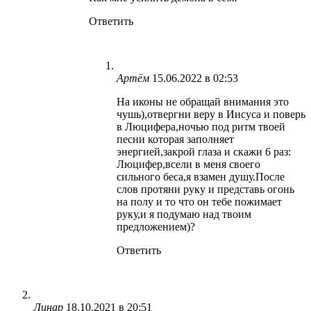
Ответить
Артём
15.06.2022 в 02:53
На иконы не обращай внимания это
чушь),отвергни веру в Иисуса и поверь
в Люцифера,ночью под ритм твоей
песни которая заполняет
энергией,закрой глаза и скажи 6 раз:
Люцифер,всели в меня своего
сильного беса,я взамен душу.После
слов протяни руку и представь огонь
на полу и то что он тебе пожимает
руку,и я подумаю над твоим
предложением)?
Ответить
Линар
18.10.2021 в 20:51