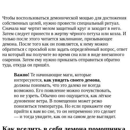
Чтобы воспользоваться демонической мощью для достижения
собственных целей, нужно провести специальный ритуал.
Сначала маг чертит мелом защитный круг и заходит в него.
Затем следует принести в жертву чёрного петуха или козла. И
только после этого читается заклинание, призывающее
демона. После того как он появляется, к нему можно
обратиться с просьбой или задать определённый вопрос, ответ
на который вы получите во время сна или в виде внезапного
озарения. Затем ему нужно приказать отправиться обратно
туда, откуда он пришёл.
Важно!
Те начинающие маги, которые
интересуются,
как увидеть своего демона
,
должны понимать, что это далеко не всегда
возможно. Его появление можно почувствовать,
но не узреть. Обычно оно ощущается, как лёгкое
дуновение ветра. В помещении может резко
понизиться температура. Но если прикажете ему
прийти к вам во сне, то он непременно это сделает
— и тогда увидите, как он на самом деле выглядит.
Как вселить в себя демона помощника