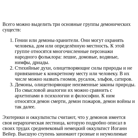
Всего можно выделить три основные группы демонических
существ:
Гении или демоны-хранители. Они могут охранять
человека, дом или определённую местность. К этой
группе относятся многочисленные персонажи
народного фольклора: лешие, домовые, водяные,
нимфы, дриады.
Стихийные духи, олицетворяющие силы природы и не
привязанные к конкретному месту или человеку. В их
числе можно назвать гномов, русалок, эльфов, сатиров.
Демоны, олицетворяющие неизменные законы природы.
По смысловой аналогии их можно сравнить с
архетипами в психологии и философии. К ним
относятся демон смерти, демон пожаров, демон войны и
так далее.
Эзотерики и оккультисты считают, что у демонов имеется
своя иерархическая лестница, которую подробно описал в
своих трудах средневековый немецкий оккультист Иоганн
Вейер. Высшую ступень занимают грозные и неумолимые