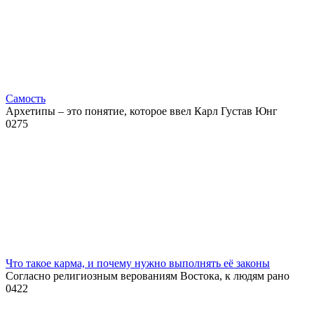
Самость
Архетипы – это понятие, которое ввел Карл Густав Юнг
0
275
Что такое карма, и почему нужно выполнять её законы
Согласно религиозным верованиям Востока, к людям рано
0
422