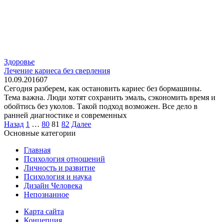
Здоровье
Лечение кариеса без сверления
10.09.2016
0
7
Сегодня разберем, как остановить кариес без бормашины.
Тема важна. Люди хотят сохранить эмаль, сэкономить время и
обойтись без уколов. Такой подход возможен. Все дело в
ранней диагностике и современных
Пагинация
Назад
1
…
80
81
82
Далее
записей
Основные категории
Главная
Психология отношений
Личность и развитие
Психология и наука
Дизайн Человека
Непознанное
Карта сайта
Концепция