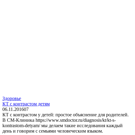
Здоровье
КТ с контрастом детям
06.11.2016
0
7
КТ с контрастом у детей: простое объяснение для родителей.
В СМ-Клиника https://www.smdoctor.ru/diagnosis/kt/kt-s-
kontrastom-detyam/ мы делаем такие исследования каждый
день и говорим с семьями человеческим языком.